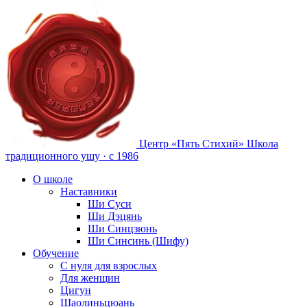
Центр «Пять Стихий»
Школа
традиционного ушу · с 1986
О школе
Наставники
Ши Суси
Ши Дэцянь
Ши Синцзюнь
Ши Синсинь (Шифу)
Обучение
С нуля для взрослых
Для женщин
Цигун
Шаолиньцюань