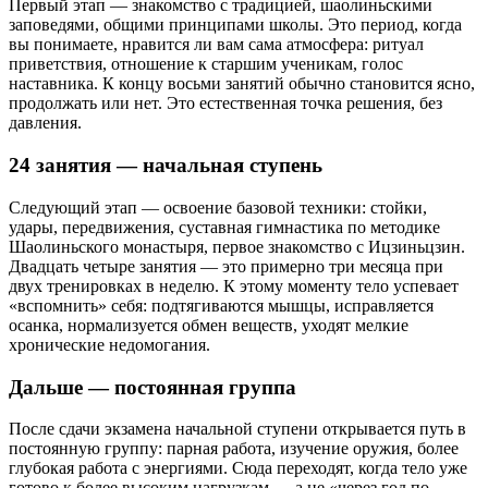
Первый этап — знакомство с традицией, шаолиньскими
заповедями, общими принципами школы. Это период, когда
вы понимаете, нравится ли вам сама атмосфера: ритуал
приветствия, отношение к старшим ученикам, голос
наставника. К концу восьми занятий обычно становится ясно,
продолжать или нет. Это естественная точка решения, без
давления.
24 занятия — начальная ступень
Следующий этап — освоение базовой техники: стойки,
удары, передвижения, суставная гимнастика по методике
Шаолиньского монастыря, первое знакомство с Ицзиньцзин.
Двадцать четыре занятия — это примерно три месяца при
двух тренировках в неделю. К этому моменту тело успевает
«вспомнить» себя: подтягиваются мышцы, исправляется
осанка, нормализуется обмен веществ, уходят мелкие
хронические недомогания.
Дальше — постоянная группа
После сдачи экзамена начальной ступени открывается путь в
постоянную группу: парная работа, изучение оружия, более
глубокая работа с энергиями. Сюда переходят, когда тело уже
готово к более высоким нагрузкам — а не «через год по