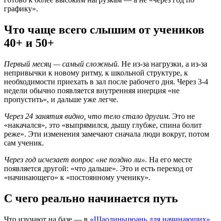
графику».
Что чаще всего слышим от учеников
40+ и 50+
Первый месяц — самый сложный.
Не из-за нагрузки, а из-за
непривычки к новому ритму, к школьной структуре, к
необходимости приехать в зал после рабочего дня. Через 3-4
недели обычно появляется внутренняя инерция «не
пропустить», и дальше уже легче.
Через 24 занятия видно, что тело стало другим.
Это не
«накачался», это «выпрямился, дышу глубже, спина болит
реже». Эти изменения замечают сначала люди вокруг, потом
сам ученик.
Через год исчезает вопрос «не поздно ли».
На его месте
появляется другой: «что дальше». Это и есть переход от
«начинающего» к «постоянному ученику».
С чего реально начинается путь
Что изучают на базе — в
«Шаолиньцюань для начинающих»
.