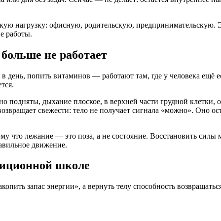
окую нагрузку: офисную, родительскую, предпринимательскую. Эт
е работы.
 больше не работает
 в день, попить витаминов — работают там, где у человека ещё 
тся.
но подняты, дыхание плоское, в верхней части грудной клетки, 
 возвращает свежести: тело не получает сигнала «можно». Оно ос
у что лежание — это поза, а не состояние. Восстановить силы мо
равильное движение.
диционной школе
копить запас энергии», а вернуть телу способность возвращатьс