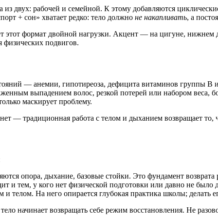
а из двух: рабочей и семейной. К этому добавляются циклически
орт + сон» хватает редко: тело должно
не накапливать
, а посто
 этот формат двойной нагрузки. Акцент — на цигуне, нижнем да
уя физических подвигов.
тояний — анемии, гипотиреоза, дефицита витаминов группы B и
енным выпадением волос, резкой потерей или набором веса, бол
олько маскирует проблему.
 нет — традиционная работа с телом и дыханием возвращает то, 
:
ются опора, дыхание, базовые стойки. Это фундамент возврата 
ит и тем, у кого нет физической подготовки или давно не было 
и телом. На него опирается глубокая практика школы; делать е
 тело начинает возвращать себе режим восстановления. Не разово