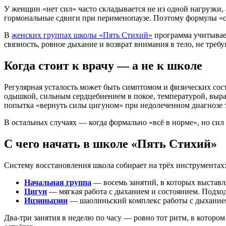
У женщин «нет сил» часто складывается не из одной нагрузки, 
гормональные сдвиги при перименопаузе. Поэтому формулы «сп
В
женских группах школы «Пять Стихий»
программа учитывает
связность, ровное дыхание и возврат внимания в тело, не треб
Когда стоит к врачу — а не к школе
Регулярная усталость может быть симптомом и физических сос
одышкой, сильным сердцебиением в покое, температурой, выраж
попытка «вернуть силы цигуном» при недолеченном диагнозе т
В остальных случаях — когда формально «всё в норме», но сил
С чего начать в школе «Пять Стихий»
Систему восстановления школа собирает на трёх инструментах
Начальная группа
— восемь занятий, в которых выставля
Цигун
— мягкая работа с дыханием и состоянием. Подход
Ицзиньцзин
— шаолиньский комплекс работы с дыханием 
Два-три занятия в неделю по часу — ровно тот ритм, в котором