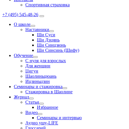
Спортивная страховка
+7 (495) 545-48-26
О школе
Наставники
Ши Суси
Ши Дэцянь
Ши Синцзюнь
Ши Синсинь (Шифу)
Обучение
С нуля для взрослых
Для женщин
Цигун
Шаолиньцюань
Ицзиньцзин
Семинары и стажировка
Стажировка в Шаолине
Журнал
Статьи
Избранное
Видео
Семинары и интервью
Аудио ушу-LIFE
Глоссарий