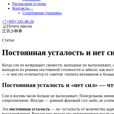
Расписание и цены
Контакты
Спортивная страховка
+7 (495) 545-48-26
正宗少林拳
Статьи
Постоянная усталость и нет с
Когда сон не возвращает свежести, выходные не вытаскивают, 
выходило из режима постоянной готовности и забыло, как восст
— и чем это отличается от советов «попить витаминов и больше
Постоянная усталость и «нет сил» — что
Сон в восемь часов больше не вытаскивает. Понедельник начинае
сопротивление. Внутри — ровный фоновый гул:
надо
,
не успе
Эта
постоянная усталость
— не «усталость от количества задач
восстановления. Раньше оно делало это автоматически после сн