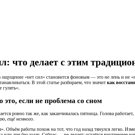
ил: что делает с этим традици
а ощущение «нет сил» становится фоновым — это не лень и не «на
анавливаться. В этой статье разбираем, что значит
как восстан
 гулять».
 это, если не проблема со сном
тся ровно так же, как заканчивалась пятница. Голова работает, н
ваю
,
ещё немного
.
». Объём работы похож на тот, что год назад тянулся легко. Изм
а или дня без задач. Сейчас — не делает: остаётся внутреннее 