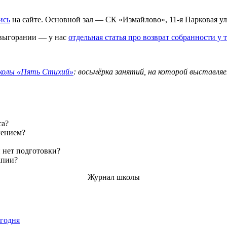
ись
на сайте. Основной зал — СК «Измайлово», 11-я Парковая ул.
м выгорании — у нас
отдельная статья про возврат собранности у т
школы «Пять Стихий»
: восьмёрка занятий, на которой выставля
са?
лением?
и нет подготовки?
апии?
Журнал школы