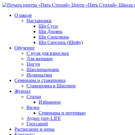
Центр «Пять Стихий»
Школа т
О школе
Наставники
Ши Суси
Ши Дэцянь
Ши Синцзюнь
Ши Синсинь (Шифу)
Обучение
С нуля для взрослых
Для женщин
Цигун
Шаолиньцюань
Ицзиньцзин
Семинары и стажировка
Стажировка в Шаолине
Журнал
Статьи
Избранное
Видео
Семинары и интервью
Аудио ушу-LIFE
Глоссарий
Расписание и цены
Контакты