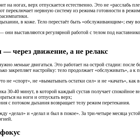
ит на ногах, верх отпускается естественно. Это не «расслабь пл
 переключает нервную систему из режима готовности в режим по
расимпатики.
 в дыхании, в коже. Тело перестаёт быть «обслуживающим»; ему в
 они выставляются регулярной работой с телом под наставником
 — через движение, а не релакс
 нужно
меньше
двигаться. Это работает на острой стадии: после 
ько закрепляет настройку: тело продолжает «обслуживать», а к п
 не «спорт», не «выматывать остатки сил» и не «качать», как в 
а 30-40 минут, в которой каждый сустав получает спокойное в
ираться на ноги и отпускать верх;
ия с потоком дыхания возвращает телу режим перетекания.
жду «делал» и «делал и был в покое». За три-четыре месяца уст
ргией.
-фокус