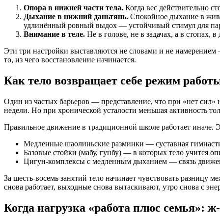
Опора в нижней части тела.
Когда вес действительно сто
Дыхание в нижний даньтянь.
Спокойное дыхание в живот
удлинённый ровный выдох — устойчивый стимул для па
Внимание в теле.
Не в голове, не в задачах, а в стопах,
Эти три настройки выставляются не словами и не намерением —
то, из чего восстановление начинается.
Как тело возвращает себе режим работы
Один из частых барьеров — представление, что при «нет сил»
недели. Но при хронической усталости меньшая активность тол
Правильное движение в традиционной школе работает иначе. Это
Медленные шаолиньские разминки — суставная гимнастик
Базовые стойки (мабу, гунбу) — в которых тело учится оп
Цигун-комплексы с медленным дыханием — связь движен
За шесть-восемь занятий тело начинает чувствовать разницу ме
снова работает, выходные снова вытаскивают, утро снова с эне
Когда нагрузка «работа плюс семья»: ж