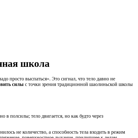
онная школа
до просто выспаться». Это сигнал, что тело давно не
овить силы
с точки зрения традиционной шаолиньской школы
о в полсилы; тело двигается, но как будто через
енилось не количество, а способность тела входить в режим
напряжение, поверхностное дыхание, прилипшее к делам