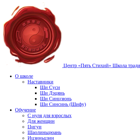
Центр «Пять Стихий»
Школа тради
О школе
Наставники
Ши Суси
Ши Дэцянь
Ши Синцзюнь
Ши Синсинь (Шифу)
Обучение
С нуля для взрослых
Для женщин
Цигун
Шаолиньцюань
Ицзиньцзин