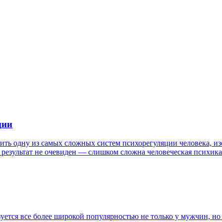
ции
чить одну из самых сложных систем психорегуляции человека, и
ае результат не очевиден — слишком сложна человеческая психи
уется все более широкой популярностью не только у мужчин, но