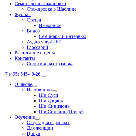
Семинары и стажировка
Стажировка в Шаолине
Журнал
Статьи
Избранное
Видео
Семинары и интервью
Аудио ушу-LIFE
Глоссарий
Расписание и цены
Контакты
Спортивная страховка
+7 (495) 545-48-26
О школе
Наставники
Ши Суси
Ши Дэцянь
Ши Синцзюнь
Ши Синсинь (Шифу)
Обучение
С нуля для взрослых
Для женщин
Цигун