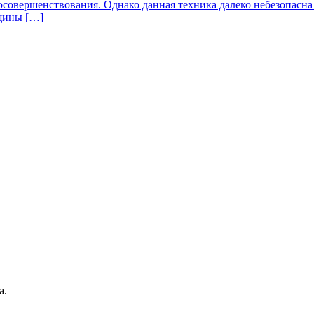
мосовершенствования. Однако данная техника далеко небезопасн
щины […]
а.