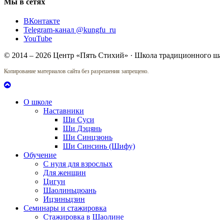
Мы в сетях
ВКонтакте
Telegram-канал @kungfu_ru
YouTube
© 2014 – 2026 Центр «Пять Стихий» · Школа традиционного ш
Копирование материалов сайта без разрешения запрещено.
О школе
Наставники
Ши Суси
Ши Дэцянь
Ши Синцзюнь
Ши Синсинь (Шифу)
Обучение
С нуля для взрослых
Для женщин
Цигун
Шаолиньцюань
Ицзиньцзин
Семинары и стажировка
Стажировка в Шаолине