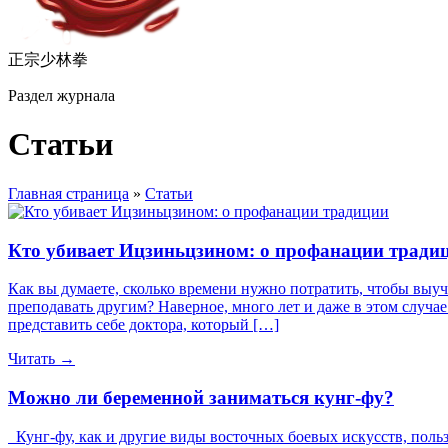
正宗少林拳
Раздел журнала
Статьи
Главная страница
»
Статьи
Кто убивает Ицзиньцзином: о профанации тради
Как вы думаете, сколько времени нужно потратить, чтобы выу
преподавать другим? Наверное, много лет и даже в этом случ
представить себе доктора, который […]
Читать →
Можно ли беременной заниматься кунг-фу?
Кунг-фу, как и другие виды восточных боевых искусств, польз