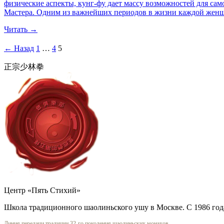
физические аспекты, кунг-фу дает массу возможностей для са
Мастера. Одним из важнейших периодов в жизни каждой жен
Читать →
← Назад
1
…
4
5
正宗少林拳
Центр «Пять Стихий»
Школа традиционного шаолиньского ушу в Москве. С 1986 год
Линия передачи традиции 32-го поколения шаолиньских монахов.