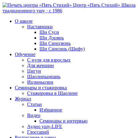
Центр «Пять Стихий»
Школа
традиционного ушу · с 1986
О школе
Наставники
Ши Суси
Ши Дэцянь
Ши Синцзюнь
Ши Синсинь (Шифу)
Обучение
С нуля для взрослых
Для женщин
Цигун
Шаолиньцюань
Ицзиньцзин
Семинары и стажировка
Стажировка в Шаолине
Журнал
Статьи
Избранное
Видео
Семинары и интервью
Аудио ушу-LIFE
Глоссарий
Расписание и цены