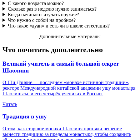
С какого возраста можно?
Сколько раз в неделю нужно заниматься?
Когда начинают изучать оружие?
Что нужно с собой на пробное?
Что такое «дуан» и есть ли в школе аттестация?
Дополнительные материалы
Что почитать дополнительно
Великий учитель и самый большой секрет
Шаолиня
О Ши Дэцяне — последнем «монахе истинной традиции»,
ректоре Международной китайской академии ушу монастыря
Шаолиньсы, и его четырёх учениках в России.
Читать
Традиция в ушу
О том, как старшие монахи Шаолиня приняли решение
вынести традицию за пределы монастыря, чтобы сохранить
её, и о принципе передачи в ушу сегодня.