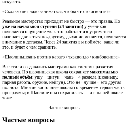
искусств.
«Сколько лет надо заниматься, чтобы что-то освоить?»
Реальное мастерство приходит не быстро — это правда. Но
уже на начальной ступени (24 занятия)
у учеников
появляется ощущение «как это работает изнутри»: тело
начинает двигаться по-другому, дыхание меняется, появляется
внимание к деталям. Через 24 занятия вы поймёте, ваше ли
это, и будет с чем сравнить.
«Шаолиньцюань против каратэ / тхэквондо / кикбоксинга»
Все стили создавались мастерами как системы развития
человека. Но шаолиньская школа сохраняет
максимально
полный объём
: ушу + цигун + чань + 4 раздела (цюаньшу,
парная работа, оружие, нэйгун). Это не «лучше», это другая
полнота. Многие восточные школы со временем теряли часть
программы; в Шаолине она сохранилась — и в нашей школе
тоже.
Частые вопросы
Частые вопросы