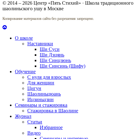
© 2014 – 2026 Центр «Пять Стихий» · Школа традиционного
шаолиньского ушу в Москве
Копирование материалов сайта без разрешения запрещено.
О школе
Наставники
Ши Суси
Ши Дэцянь
Ши Синцзюнь
Ши Синсинь (Шифу)
Обучение
С нуля для взрослых
Для женщин
Цигун
Шаолиньцюань
Ицзиньцзин
Семинары и стажировка
Стажировка в Шаолине
Журнал
Статьи
Избранное
Видео
Семинары и интервью