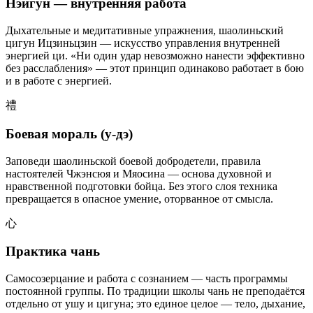
Нэйгун — внутренняя работа
Дыхательные и медитативные упражнения, шаолиньский
цигун Ицзиньцзин — искусство управления внутренней
энергией ци. «Ни один удар невозможно нанести эффективно
без расслабления» — этот принцип одинаково работает в бою
и в работе с энергией.
禮
Боевая мораль (у-дэ)
Заповеди шаолиньской боевой добродетели, правила
настоятелей Чжэнсюя и Мяосина — основа духовной и
нравственной подготовки бойца. Без этого слоя техника
превращается в опасное умение, оторванное от смысла.
心
Практика чань
Самосозерцание и работа с сознанием — часть программы
постоянной группы. По традиции школы чань не преподаётся
отдельно от ушу и цигуна; это единое целое — тело, дыхание,