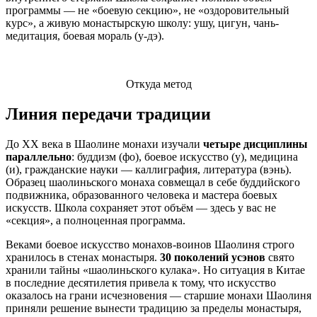
программы — не «боевую секцию», не «оздоровительный
курс», а живую монастырскую школу: ушу, цигун, чань-
медитация, боевая мораль (у-дэ).
Откуда метод
Линия передачи традиции
До XX века в Шаолине монахи изучали
четыре дисциплины
параллельно
: буддизм (фо), боевое искусство (у), медицина
(и), гражданские науки — каллиграфия, литература (вэнь).
Образец шаолиньского монаха совмещал в себе буддийского
подвижника, образованного человека и мастера боевых
искусств. Школа сохраняет этот объём — здесь у вас не
«секция», а полноценная программа.
Веками боевое искусство монахов-воинов Шаолиня строго
хранилось в стенах монастыря.
30 поколений усэнов
свято
хранили тайны «шаолиньского кулака». Но ситуация в Китае
в последние десятилетия привела к тому, что искусство
оказалось на грани исчезновения — старшие монахи Шаолиня
приняли решение вынести традицию за пределы монастыря,