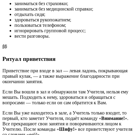
заниматься без страховки;
заниматься без медицинской справки;
отдыхать сидя;
здороваться рукопожатием;
пользоваться телефоном;
игнорировать групповой процесс;
вести разговоры.
師
Ритуал приветствия
Приветствие при входе в зал — левая ладонь, покрывающая
правый кулак, — а также выражение благодарности при
окончании занятия.
Если Вы вошли в зал и обнаружили там Учителя, нельзя ему
мешать. Подходить к нему, здороваться и обращаться с
вопросами — только если он сам обратится к Вам.
Если Вы уже находитесь в зале, а Учитель только входит, то
первый, кто заметит Учителя, подаёт команду «
Внимание!
».
Все прекращают свои занятия и поворачиваются лицом к
Учителю. После команды «
Шифу!
» все приветствуют учителя
со словами «
вей!
».