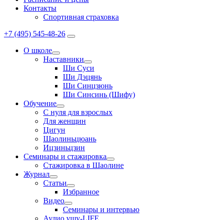
Контакты
Спортивная страховка
+7 (495) 545-48-26
О школе
Наставники
Ши Суси
Ши Дэцянь
Ши Синцзюнь
Ши Синсинь (Шифу)
Обучение
С нуля для взрослых
Для женщин
Цигун
Шаолиньцюань
Ицзиньцзин
Семинары и стажировка
Стажировка в Шаолине
Журнал
Статьи
Избранное
Видео
Семинары и интервью
Аудио ушу-LIFE