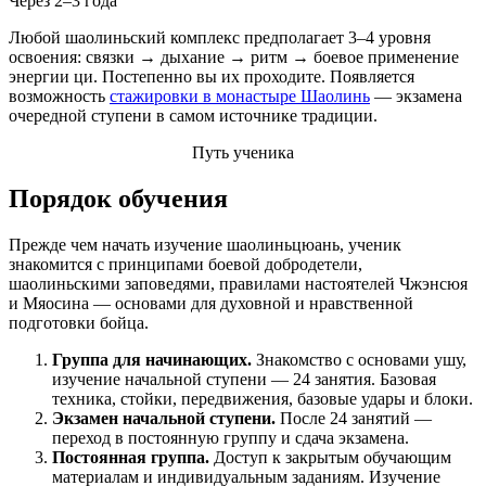
Через 2–3 года
Любой шаолиньский комплекс предполагает 3–4 уровня
освоения: связки → дыхание → ритм → боевое применение
энергии ци. Постепенно вы их проходите. Появляется
возможность
стажировки в монастыре Шаолинь
— экзамена
очередной ступени в самом источнике традиции.
Путь ученика
Порядок обучения
Прежде чем начать изучение шаолиньцюань, ученик
знакомится с принципами боевой добродетели,
шаолиньскими заповедями, правилами настоятелей Чжэнсюя
и Мяосина — основами для духовной и нравственной
подготовки бойца.
Группа для начинающих.
Знакомство с основами ушу,
изучение начальной ступени — 24 занятия. Базовая
техника, стойки, передвижения, базовые удары и блоки.
Экзамен начальной ступени.
После 24 занятий —
переход в постоянную группу и сдача экзамена.
Постоянная группа.
Доступ к закрытым обучающим
материалам и индивидуальным заданиям. Изучение