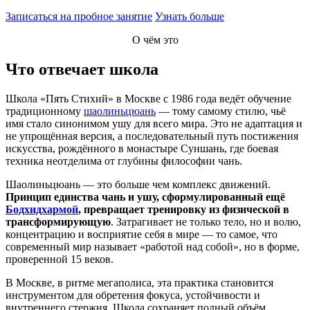
Записаться на пробное занятие
Узнать больше
О чём это
Что отвечает школа
Школа «Пять Стихий» в Москве с 1986 года ведёт обучение
традиционному
шаолиньцюань
— тому самому стилю, чьё
имя стало синонимом ушу для всего мира. Это не адаптация и
не упрощённая версия, а последовательный путь постижения
искусства, рождённого в монастыре Суншань, где боевая
техника неотделима от глубины философии чань.
Шаолиньцюань — это больше чем комплекс движений.
Принцип единства чань и ушу, сформулированный ещё
Бодхидхармой
, превращает тренировку из физической в
трансформирующую
. Затрагивает не только тело, но и волю,
концентрацию и восприятие себя в мире — то самое, что
современный мир называет «работой над собой», но в форме,
проверенной 15 веков.
В Москве, в ритме мегаполиса, эта практика становится
инструментом для обретения фокуса, устойчивости и
внутреннего стержня. Школа сохраняет полный объём