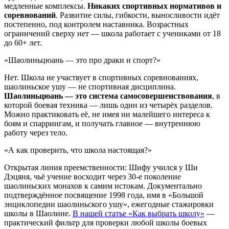
медленные комплексы.
Никаких спортивных нормативов и
соревнований
. Развитие силы, гибкости, выносливости идёт
постепенно, под контролем наставника. Возрастных
ограничений сверху нет — школа работает с учениками от 18
до 60+ лет.
«Шаолиньцюань — это про драки и спорт?»
Нет. Школа не участвует в спортивных соревнованиях,
шаолиньское ушу — не спортивная дисциплина.
Шаолиньцюань — это система самосовершенствования
, в
которой боевая техника — лишь один из четырёх разделов.
Можно практиковать её, не имея ни малейшего интереса к
боям и спаррингам, и получать главное — внутреннюю
работу через тело.
«А как проверить, что школа настоящая?»
Открытая линия преемственности: Шифу учился у Ши
Дэцяня, чьё учение восходит через 30-е поколение
шаолиньских монахов к самим истокам. Документально
подтверждённое посвящение 1998 года, имя в «Большой
энциклопедии шаолиньского ушу», ежегодные стажировки
школы в Шаолине.
В нашей статье «Как выбрать школу»
—
практический фильтр для проверки любой школы боевых