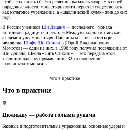
чтобы сохранить её. Это решение оказалось мудрым в своей
парадоксальности: монастырь почти перестал существовать
как культовое учреждение, а «шаолиньский кулак» жив до сих
пор.
В России учеников
Ши Дэцяня
— последнего «монаха
истинной традиции» и ректора Международной китайской
академии ушу монастыря Шаолиньсы — всего
четыре
человека
.
Шифу Ши Синсинь
(Юрий Владимирович
Момотов) — один из них, в 1998 году получил посвящение от
Ши Дэцяня. Школа «Пять Стихий» — это передача этой
традиции дальше, прямая линия 32-го поколения
шаолиньских монахов.
Что в практике
Что в практике
拳
Цюаньшу — работа голыми руками
Базовые и подготовительные упражнения, основные удары и