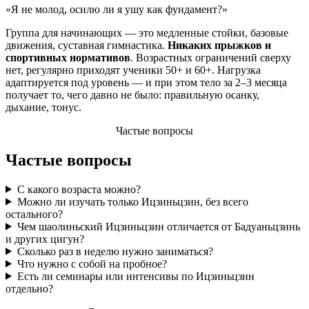
«Я не молод, осилю ли я ушу как фундамент?»
Группа для начинающих — это медленные стойки, базовые
движения, суставная гимнастика.
Никаких прыжков и
спортивных нормативов
. Возрастных ограничений сверху
нет, регулярно приходят ученики 50+ и 60+. Нагрузка
адаптируется под уровень — и при этом тело за 2–3 месяца
получает то, чего давно не было: правильную осанку,
дыхание, тонус.
Частые вопросы
Частые вопросы
С какого возраста можно?
Можно ли изучать только Ицзиньцзин, без всего
остального?
Чем шаолиньский Ицзиньцзин отличается от Бадуаньцзинь
и других цигун?
Сколько раз в неделю нужно заниматься?
Что нужно с собой на пробное?
Есть ли семинары или интенсивы по Ицзиньцзин
отдельно?