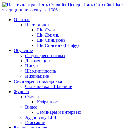
Центр «Пять Стихий»
Школа
традиционного ушу · с 1986
О школе
Наставники
Ши Суси
Ши Дэцянь
Ши Синцзюнь
Ши Синсинь (Шифу)
Обучение
С нуля для взрослых
Для женщин
Цигун
Шаолиньцюань
Ицзиньцзин
Семинары и стажировка
Стажировка в Шаолине
Журнал
Статьи
Избранное
Видео
Семинары и интервью
Аудио ушу-LIFE
Глоссарий
Расписание и цены