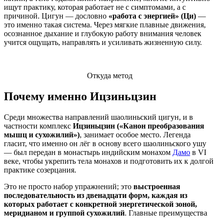
ищут практику, которая работает не с симптомами, а с
причиной. Цигун — дословно
«работа с энергией» (Ци)
—
это именно такая система. Через мягкие плавные движения,
осознанное дыхание и глубокую работу внимания человек
учится ощущать, направлять и усиливать жизненную силу.
Откуда метод
Почему именно Ицзиньцзин
Среди множества направлений шаолиньский цигун, и в
частности комплекс
Ицзиньцзин («Канон преобразования
мышц и сухожилий»)
, занимает особое место. Легенда
гласит, что именно он лёг в основу всего шаолиньского ушу
— был передан в монастырь индийским монахом
Дамо
в VI
веке, чтобы укрепить тела монахов и подготовить их к долгой
практике созерцания.
Это не просто набор упражнений; это
выстроенная
последовательность из двенадцати форм, каждая из
которых работает с конкретной энергетической зоной,
меридианом и группой сухожилий
. Главные преимущества