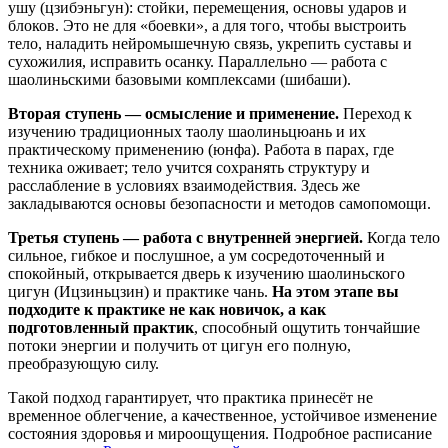
ушу (цзибэньгун): стойки, перемещения, основы ударов и
блоков. Это не для «боевки», а для того, чтобы выстроить
тело, наладить нейромышечную связь, укрепить суставы и
сухожилия, исправить осанку. Параллельно — работа с
шаолиньскими базовыми комплексами (шибаши).
Вторая ступень — осмысление и применение.
Переход к
изучению традиционных таолу шаолиньцюань и их
практическому применению (юнфа). Работа в парах, где
техника оживает; тело учится сохранять структуру и
расслабление в условиях взаимодействия. Здесь же
закладываются основы безопасности и методов самопомощи.
Третья ступень — работа с внутренней энергией.
Когда тело
сильное, гибкое и послушное, а ум сосредоточенный и
спокойный, открывается дверь к изучению шаолиньского
цигун (Ицзиньцзин) и практике чань.
На этом этапе вы
подходите к практике не как новичок, а как
подготовленный практик
, способный ощутить тончайшие
потоки энергии и получить от цигун его полную,
преобразующую силу.
Такой подход гарантирует, что практика принесёт не
временное облегчение, а качественное, устойчивое изменение
состояния здоровья и мироощущения. Подробное расписание