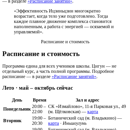
— в разделе
«Расписание занятий»
.
«Эффективность Ицзиньцзин многократно
возрастает, когда тело уже подготовлено. Тогда
каждое плавное движение комплекса становится
наполненным, а работа с энергией — осязаемой и
управляемой».
Расписание и стоимость
Расписание и стоимость
Программа едина для всех учеников школы. Цигун — не
отдельный курс, а часть полной программы. Подробное
расписание — в разделе
«Расписание занятий»
.
Лето · май – октябрь
сейчас
День
Время
Зал и адрес
20:00 –
СК «Измайлово», 11-я Парковая ул., 49
Понедельник
22:00
(м. Щёлковская) —
карта
19:00 –
Ботанический сад (м. Владыкино) —
Вторник
20:30
карта
·
Иньшоугунь
19:00 –
Ботанический сад (м. Владыкино) —