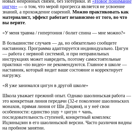
новых нейронных связей, без эзотерики. И
«Новое понимание
цигун»
— о том, что мерой прогресса является не усвоение
знаний, а прохождение озарений.
Можно практиковать как
материалист, эффект работает независимо от того, во что
вы верите
.
«У меня травма / гипертония / болит спина — мне можно?»
В большинстве случаев — да, но обязательно сообщите
наставнику. Программа адаптируется индивидуально. Цигун
— работа с нервной системой, и при неправильных
инструкциях может навредить, поэтому самостоятельные
практики «по видео» не рекомендуются. Главное в школе —
наставник, который видит ваше состояние и корректирует
нагрузку.
«Я уже занимался цигун в другой школе»
Школа уважает прежний опыт. Однако шаолиньская работа —
это конкретная линия передачи (32-е поколение шаолиньских
монахов, прямая линия от Ши Дэцяня), и у неё свои
особенности: единство ушу + цигун + чань,
последовательность ступеней, конкретный комплекс
Ицзиньцзин в его шаолиньской версии. Часто различия видны
на пробном занятии.