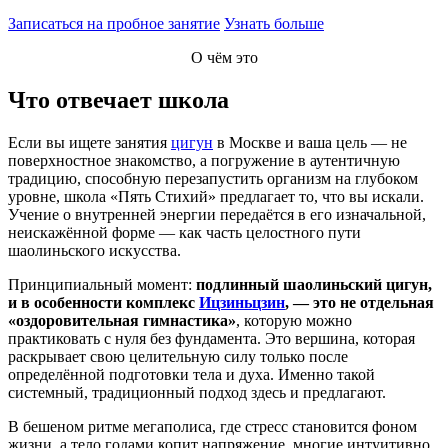
Записаться на пробное занятие
Узнать больше
О чём это
Что отвечает школа
Если вы ищете занятия
цигун
в Москве и ваша цель — не
поверхностное знакомство, а погружение в аутентичную
традицию, способную перезапустить организм на глубоком
уровне, школа «Пять Стихий» предлагает то, что вы искали.
Учение о внутренней энергии передаётся в его изначальной,
неискажённой форме — как часть целостного пути
шаолиньского искусства.
Принципиальный момент:
подлинный шаолиньский цигун,
и в особенности комплекс
Ицзиньцзин
, — это не отдельная
«оздоровительная гимнастика»
, которую можно
практиковать с нуля без фундамента. Это вершина, которая
раскрывает свою целительную силу только после
определённой подготовки тела и духа. Именно такой
системный, традиционный подход здесь и предлагают.
В бешеном ритме мегаполиса, где стресс становится фоном
жизни, а тело годами копит напряжение, многие интуитивно