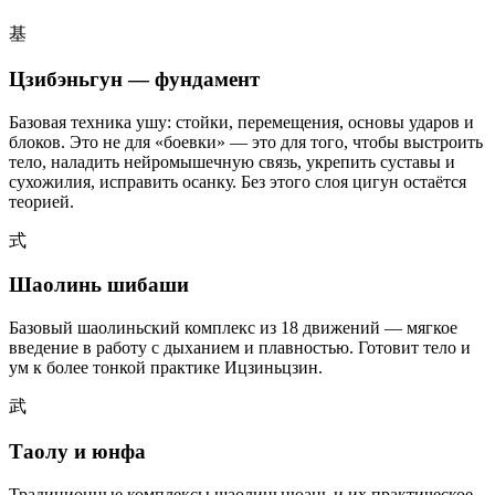
基
Цзибэньгун — фундамент
Базовая техника ушу: стойки, перемещения, основы ударов и
блоков. Это не для «боевки» — это для того, чтобы выстроить
тело, наладить нейромышечную связь, укрепить суставы и
сухожилия, исправить осанку. Без этого слоя цигун остаётся
теорией.
式
Шаолинь шибаши
Базовый шаолиньский комплекс из 18 движений — мягкое
введение в работу с дыханием и плавностью. Готовит тело и
ум к более тонкой практике Ицзиньцзин.
武
Таолу и юнфа
Традиционные комплексы шаолиньцюань и их практическое