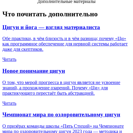
Дополнительные материалы
Что почитать дополнительно
Цигун и йога — взгляд материалиста
Обе практики, в чём близость и в чём разница; почему «Ци»
как программное обеспечение для нервной системы работает
даже для скептиков.
Читать
Новое понимание цигун
О том, что мерой прогресса в цигун является не усвоение
знаний, а прохождение озарений. Почему «Ци» для
практикующего перестаёт быть абстракцией.
Читать
Чемпионат мира по оздоровительному цигун
О призёрах команды школы «Пять Стихий» на Чемпионате
мира по оздоровительному цигун 2023 года — методика и