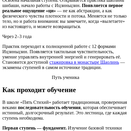
Освоена начальная ступень. Открывается практика шаолинь
шибаши, начало работы с Ицзиньцзин.
Появляется первое
реальное ощущение «ци»
— не как абстракции, а как
физического чувства плотности и потока. Меняется не только
тело, но и работа внимания: вы замечаете, когда «вылетаете»
из настоящего, и можете возвращаться.
Через 2–3 года
Практик переходит к полноценной работе с 12 формами
Ицзиньцзин. Появляется тактильная чувствительность,
умение управлять внутренней энергией и генерировать её.
Становится доступной
стажировка в монастыре Шаолинь
—
экзамены ступеней в самом источнике традиции.
Путь ученика
Как проходит обучение
В школе «Пять Стихий» работает традиционная, проверенная
веками
последовательность обучения
, которая обеспечивает
истинный, долгосрочный результат. Это лестница, где каждая
ступень необходима.
Первая ступень — фундамент.
Изучение базовой техники