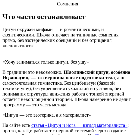
Сомнения
Что часто останавливает
Цигун окружён мифами — и романтическими, и
скептическими. Школа отвечает на типичные сомнения
прямо, без эзотерических обещаний и без отрицания
«непонятного».
«Хочу заниматься только цигун, без ушу»
В традиции это невозможно.
Шаолиньский цигун, особенно
Ицзиньцзин, — это вершина после подготовки тела
, а не
самостоятельная гимнастика. Без цзибэньгун (базовой
техники ушу), без укрепления сухожилий и суставов, без
понимания структуры движения работа с тонкой энергией
остаётся невоплощённой теорией. Школа намеренно не делит
программу — это часть метода.
«Цигун — это эзотерика, а я материалист»
На сайте есть
статья «Цигун и йога — взгляд материалиста»
:
про то, как Ци работает с нервной системой через создание