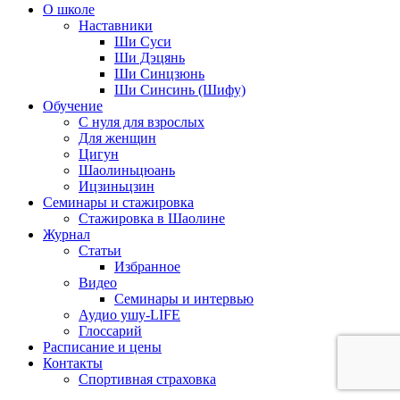
О школе
Наставники
Ши Суси
Ши Дэцянь
Ши Синцзюнь
Ши Синсинь (Шифу)
Обучение
С нуля для взрослых
Для женщин
Цигун
Шаолиньцюань
Ицзиньцзин
Семинары и стажировка
Стажировка в Шаолине
Журнал
Статьи
Избранное
Видео
Семинары и интервью
Аудио ушу-LIFE
Глоссарий
Расписание и цены
Контакты
Спортивная страховка