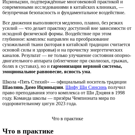
Ицзиньцзин, подтверждённые многовековой практикой и
современными исследованиями в китайских клиниках, —
безупречная безопасность и фундаментальное воздействие.
Все движения выполняются медленно, плавно, без резких
усилий — что делает практику доступной вне зависимости от
исходной физической формы. Воздействие при этом
глубинное: комплекс направлен на преобразование
сухожильной ткани (которая в китайской традиции считается
основой силы и здоровья) и на прочистку энергетических
каналов. Результат — не только улучшение состояния опорно-
двигательного аппарата (облегчение при сколиозах, грыжах,
болях в суставах), но и
гармонизация нервной системы,
эмоциональное равновесие, ясность ума
.
Школа «Пять Стихий» — официальный носитель традиции
Шаолинь Дамо Ицзиньцзин
.
Шифу Ши Синсинь
получил
право преподавания этого комплекса от Ши Дэцяня в 1998
году. Команда школы — призёры Чемпионата мира по
оздоровительному цигун 2023 года.
Что в практике
Что в практике