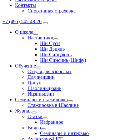
Контакты
Спортивная страховка
+7 (495) 545-48-26
О школе
Наставники
Ши Суси
Ши Дэцянь
Ши Синцзюнь
Ши Синсинь (Шифу)
Обучение
С нуля для взрослых
Для женщин
Цигун
Шаолиньцюань
Ицзиньцзин
Семинары и стажировка
Стажировка в Шаолине
Журнал
Статьи
Избранное
Видео
Семинары и интервью
Аудио ушу-LIFE