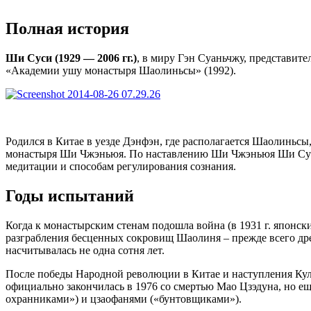
Полная история
Ши Суси (1929 — 2006 гг.)
, в миру Гэн Суаньчжу, представит
«Академии ушу монастыря Шаолиньсы» (1992).
Родился в Китае в уезде Дэнфэн, где располагается Шаолиньсы
монастыря Ши Чжэньюя. По наставлению Ши Чжэньюя Ши Суси 
медитации и способам регулирования сознания.
Годы испытаний
Когда к монастырским стенам подошла война (в 1931 г. японски
разграбления бесценных сокровищ Шаолиня – прежде всего дре
насчитывалась не одна сотня лет.
После победы Народной революции в Китае и наступления Куль
официально закончилась в 1976 со смертью Мао Цзэдуна, но е
охранниками») и цзаофанями («бунтовщиками»).