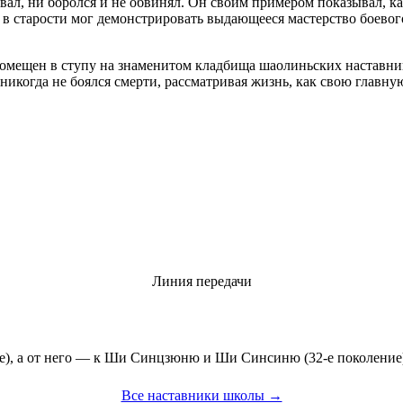
овал, ни боролся и не обвинял. Он своим примером показывал, 
 в старости мог демонстрировать выдающееся мастерство боевог
 помещен в ступу на знаменитом кладбища шаолиньских наставник
 никогда не боялся смерти, рассматривая жизнь, как свою глав
Линия передачи
е), а от него — к Ши Синцзюню и Ши Синсиню (32-е поколение
Все наставники школы →