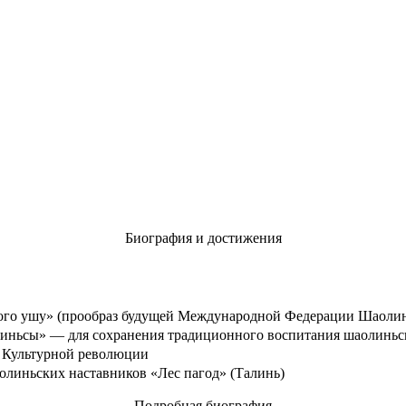
Биография и достижения
го ушу» (прообраз будущей Международной Федерации Шаолин
ньсы» — для сохранения традиционного воспитания шаолиньс
е Культурной революции
аолиньских наставников «Лес пагод» (Талинь)
Подробная биография