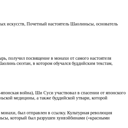
евых искусств, Почетный настоятель Шаолиньсы, основатель
тырь, получил посвящение в монахи от самого настоятеля
линь сюэтан, в котором обучался буддийским текстам,
о-японская война), Ши Суси участвовал в спасении от японского
ньской медицины, а также буддийской утвари, которой
 монахи, был отправлен в ссылку. Культурная революция
линьсы, который был разрушен хунвэйбинами («красными