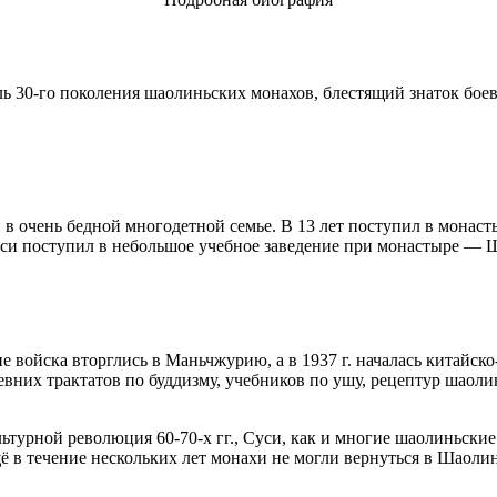
ель 30-го поколения шаолиньских монахов, блестящий знаток бо
, в очень бедной многодетной семье. В 13 лет поступил в монас
поступил в небольшое учебное заведение при монастыре — Шао
е войска вторглись в Маньчжурию, а в 1937 г. началась китайск
вних трактатов по буддизму, учебников по ушу, рецептур шаоли
турной революция 60-70-х гг., Суси, как и многие шаолиньские
щё в течение нескольких лет монахи не могли вернуться в Шао