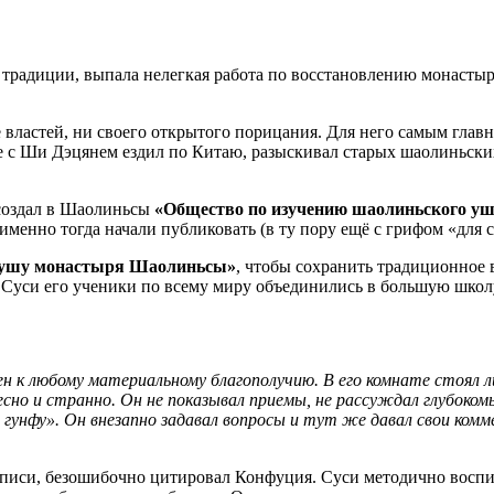
радиции, выпала нелегкая работа по восстановлению монастыря
властей, ни своего открытого порицания. Для него самым глав
 с Ши Дэцянем ездил по Китаю, разыскивал старых шаолиньских
создал в Шаолиньсы
«Общество по изучению шаолиньского у
именно тогда начали публиковать (в ту пору ещё с грифом «для
ушу монастыря Шаолиньсы»
, чтобы сохранить традиционное
 Суси его ученики по всему миру объединились в большую шк
н к любому материальному благополучию. В его комнате стоял ли
сно и странно. Он не показывал приемы, не рассуждал глубокомыс
гунфу». Он внезапно задавал вопросы и тут же давал свои ком
иси, безошибочно цитировал Конфуция. Суси методично воспиты