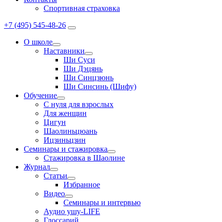
Спортивная страховка
+7 (495) 545-48-26
О школе
Наставники
Ши Суси
Ши Дэцянь
Ши Синцзюнь
Ши Синсинь (Шифу)
Обучение
С нуля для взрослых
Для женщин
Цигун
Шаолиньцюань
Ицзиньцзин
Семинары и стажировка
Стажировка в Шаолине
Журнал
Статьи
Избранное
Видео
Семинары и интервью
Аудио ушу-LIFE
Глоссарий