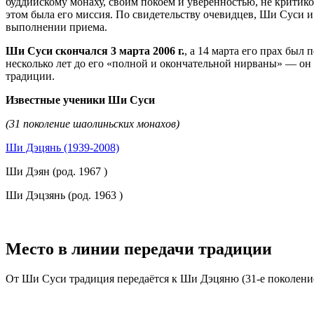
буддийскому монаху, своим покоем и уверенностью, не критик
этом была его миссия. По свидетельству очевидцев, Ши Суси и
выполнении приема.
Ши Суси скончался 3 марта 2006 г.
, а 14 марта его прах был
несколько лет до его «полной и окончательной нирваны» — он
традиции.
Известные ученики Ши Суси
(31 поколение шаолиньских монахов)
Ши Дэцянь (1939-2008)
Ши Дэян (род. 1967 )
Ши Дэцзянь (род. 1963 )
Место в линии передачи традиции
От Ши Суси традиция передаётся к Ши Дэцяню (31-е поколени