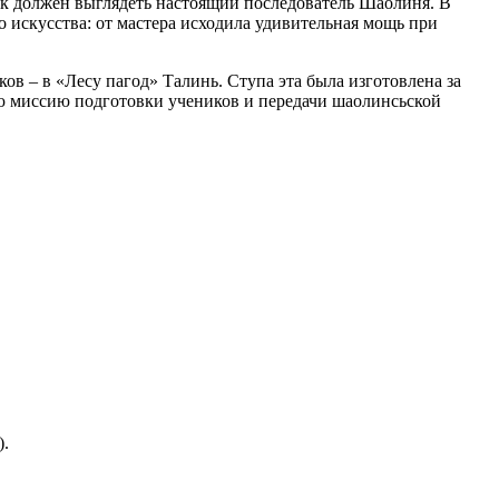
как должен выглядеть настоящий последователь Шаолиня. В
о искусства: от мастера исходила удивительная мощь при
ов – в «Лесу пагод» Талинь. Ступа эта была изготовлена за
ную миссию подготовки учеников и передачи шаолинсьской
).