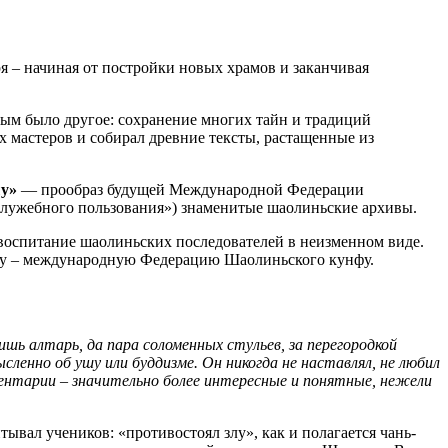
 – начиная от постройки новых храмов и заканчивая
ным было другое: сохранение многих тайн и традиций
 мастеров и собирал древние тексты, растащенные из
шу»
— прообраз будущей Международной Федерации
 служебного пользования») знаменитые шаолиньские архивы.
 воспитание шаолиньских последователей в неизменном виде.
олу – международную Федерацию Шаолиньского кунфу.
шь алтарь, да пара соломенных стульев, за перегородкой
ленно об ушу или буддизме. Он никогда не наставлял, не любил
ментарии – значительно более интересные и понятные, нежели
вал учеников: «противостоял злу», как и полагается чань-