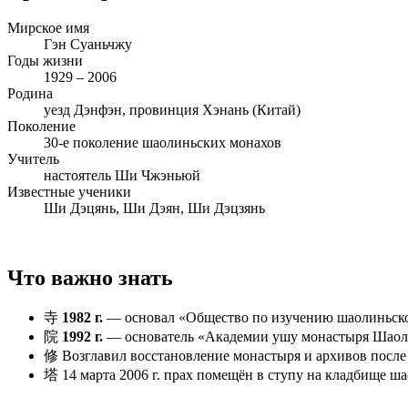
Мирское имя
Гэн Суаньчжу
Годы жизни
1929 – 2006
Родина
уезд Дэнфэн, провинция Хэнань (Китай)
Поколение
30-е поколение шаолиньских монахов
Учитель
настоятель Ши Чжэньюй
Известные ученики
Ши Дэцянь, Ши Дэян, Ши Дэцзянь
Что важно знать
寺
1982 г.
— основал «Общество по изучению шаолиньско
院
1992 г.
— основатель «Академии ушу монастыря Шаоли
修
Возглавил восстановление монастыря и архивов посл
塔
14 марта 2006 г. прах помещён в ступу на кладбище ш