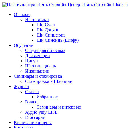
Центр «Пять Стихий»
Школа т
О школе
Наставники
Ши Суси
Ши Дэцянь
Ши Синцзюнь
Ши Синсинь (Шифу)
Обучение
С нуля для взрослых
Для женщин
Цигун
Шаолиньцюань
Ицзиньцзин
Семинары и стажировка
Стажировка в Шаолине
Журнал
Статьи
Избранное
Видео
Семинары и интервью
Аудио ушу-LIFE
Глоссарий
Расписание и цены
Контакты