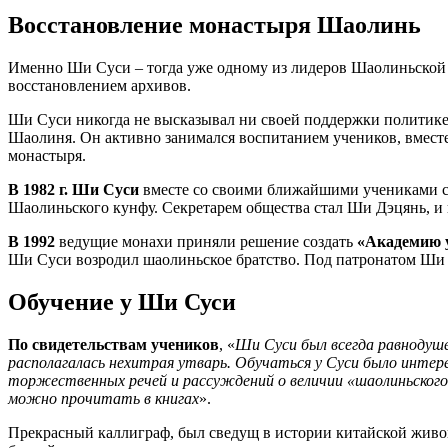
Восстановление монастыря Шаолинь
Именно Ши Суси – тогда уже одному из лидеров Шаолиньской т
восстановлением архивов.
Ши Суси никогда не высказывал ни своей поддержки политике 
Шаолиня. Он активно занимался воспитанием учеников, вместе
монастыря.
В 1982 г. Ши Суси
вместе со своими ближайшими учениками 
Шаолиньского кунфу. Секретарем общества стал Ши Дэцянь, и 
В 1992
ведущие монахи приняли решение создать
«Академию 
Ши Суси возродил шаолиньское братство. Под патронатом Ши
Обучение у Ши Суси
По свидетельствам учеников
, «
Ши Суси был всегда равнодуше
располагалась нехитрая утварь. Обучаться у Суси было интере
торжественных речей и рассуждений о величии «шаолиньского 
можно прочитать в книгах
».
Прекрасный каллиграф, был сведущ в истории китайской живоп