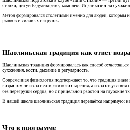
Шаолиньская подготовка в клубе «Пять Стихий» — третий пут
стойки, цигун Бадуаньцзинь, комплекс Ицзиньцзин на сухожил
Метод формировался столетиями именно для людей, которым нуж
рывков и силовых нагрузок.
Шаолиньская традиция как ответ возра
Шаолиньская традиция формировалась как способ
оставаться 
сухожилия, кости, дыхание и регулярность.
Современная физиология подтверждает то, что традиция знала 
возрастом не из-за неотвратимого старения, а из-за отсутст
без перегрузки сердца, но с прицельной работой на глубокие тк
В нашей школе шаолиньская традиция передаётся напрямую: н
Что в программе