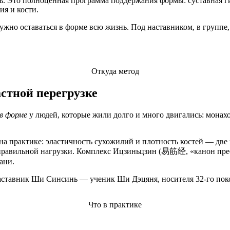
ь. Это полноценная программа поддержания формы: суставная г
ия и кости.
но оставаться в форме всю жизнь. Под наставником, в группе, д
Откуда метод
стной перегрузке
в форме
у людей, которые жили долго и много двигались: монахо
на практике: эластичность сухожилий и плотность костей — две 
вия правильной нагрузки. Комплекс Ицзиньцзин (易筋经, «канон п
ани.
аставник Ши Синсинь — ученик Ши Дэцяня, носителя 32-го пок
Что в практике