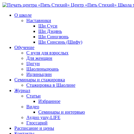
Центр «Пять Стихий»
Школа т
О школе
Наставники
Ши Суси
Ши Дэцянь
Ши Синцзюнь
Ши Синсинь (Шифу)
Обучение
С нуля для взрослых
Для женщин
Цигун
Шаолиньцюань
Ицзиньцзин
Семинары и стажировка
Стажировка в Шаолине
Журнал
Статьи
Избранное
Видео
Семинары и интервью
Аудио ушу-LIFE
Глоссарий
Расписание и цены
Контакты