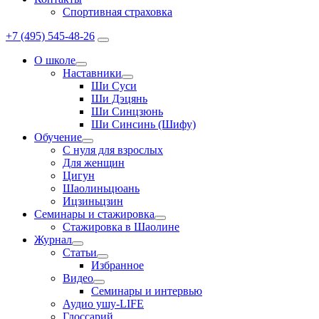
Спортивная страховка
+7 (495) 545-48-26
О школе
Наставники
Ши Суси
Ши Дэцянь
Ши Синцзюнь
Ши Синсинь (Шифу)
Обучение
С нуля для взрослых
Для женщин
Цигун
Шаолиньцюань
Ицзиньцзин
Семинары и стажировка
Стажировка в Шаолине
Журнал
Статьи
Избранное
Видео
Семинары и интервью
Аудио ушу-LIFE
Глоссарий