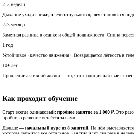
2–3 недели
Дыхание уходит ниже, плечи отпускаются, шея становится под
2–3 месяца
Заметная разница в осанке и общей подвижности. Спина переста
1 год
Устойчивое «качество движения». Возвращается лёгкость в теле,
10+ лет
Продление активной жизни — то, что традиция называет качест
Как проходит обучение
Старт всегда одинаковый:
пробное занятие за 1 000 ₽
. Это раз
пробного решение остаётся за вами.
Дальше —
начальный курс из 8 занятий
. На нём выставляется
котором держится всё остальное. Занятия идут два раза в неделю