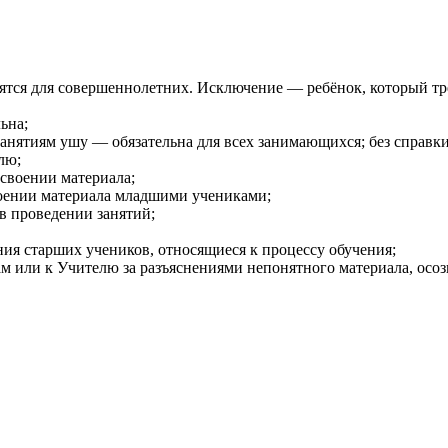
тся для совершеннолетних. Исключение — ребёнок, который трен
ьна;
занятиям ушу — обязательна для всех занимающихся; без справки
лю;
своении материала;
воении материала младшими учениками;
в проведении занятий;
я старших учеников, относящиеся к процессу обучения;
 или к Учителю за разъяснениями непонятного материала, осозна