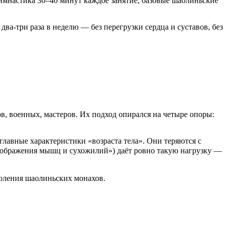
имнастика 30–40 минут каждое занятие, базовые шаолиньские
ва-три раза в неделю — без перегрузки сердца и суставов, без
в, военных, мастеров. Их подход опирался на четыре опоры:
главные характеристики «возраста тела». Они теряются с
реображения мышц и сухожилий») даёт ровно такую нагрузку —
оления шаолиньских монахов.