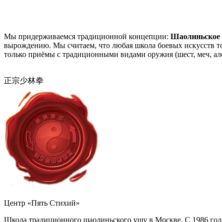
Мы придерживаемся традиционной концепции:
Шаолиньское 
вырождению. Мы считаем, что любая школа боевых искусств тол
только приёмы с традиционными видами оружия (шест, меч, алеб
正宗少林拳
Центр «Пять Стихий»
Школа традиционного шаолиньского ушу в Москве. С 1986 год