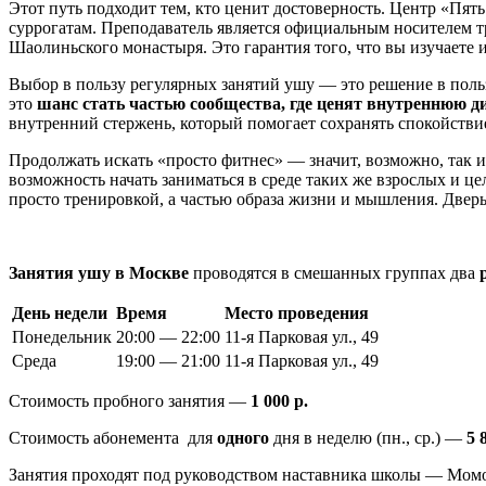
Этот путь подходит тем, кто ценит достоверность. Центр «Пять
суррогатам. Преподаватель является официальным носителем 
Шаолиньского монастыря. Это гарантия того, что вы изучаете
Выбор в пользу регулярных занятий ушу — это решение в польз
это
шанс стать частью сообщества, где ценят внутреннюю д
внутренний стержень, который помогает сохранять спокойствие
Продолжать искать «просто фитнес» — значит, возможно, так и
возможность начать заниматься в среде таких же взрослых и ц
просто тренировкой, а частью образа жизни и мышления. Дверь
Занятия ушу в Москве
проводятся в смешанных группах два
День недели
Время
Место проведения
Понедельник
20:00 — 22:00
11-я Парковая ул., 49
Среда
19:00 — 21:00
11-я Парковая ул., 49
Стоимость пробного занятия —
1 000 р.
Стоимость абонемента для
одного
дня в неделю (пн., ср.) —
5 
Занятия проходят под руководством наставника школы — Мом