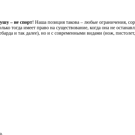
ушу – не спорт
! Наша позиция такова – любые ограничения, со
ько тогда имеет право на существование, когда она не останав
арда и так далее), но и с современными видами (нож, пистолет, 
а.