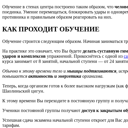
Обучение в стенах центра построено таким образом, что
челов
поединка. Умение перемещаться, блокировать удары и одновре
противника и правильным образом реагировать на них.
КАК ПРОХОДИТ ОБУЧЕНИЕ
Обучение строится следующим образом. Начиная заниматься тр
На практике это означает, что Вы будете
делать суставную ги
ударов и комплексов
упражнений. Прикоснётесь с одной из
с
курса занимает от 8 занятий, начальной ступени — от 24 заняти
Обычно к этому времени тело и
мышцы подтягиваются
, исп
повышается
активность и энергетика
организма.
Теперь, когда организм готов к более высоким нагрузкам (как 
Шаолиньский цигун.
К этому времени Вы переходите в постоянную группу и получа
Ученики постоянной группы получают
доступ к закрытым о
Успешная сдача экзамена начальной ступени откроет для Вас 
тарифам.