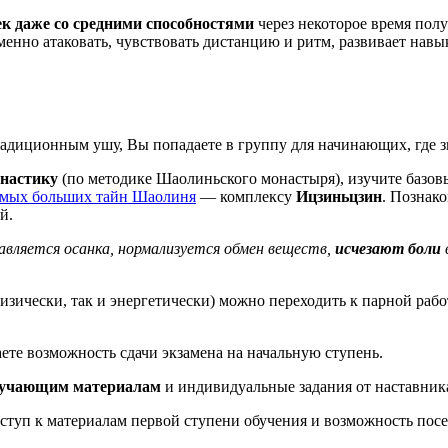
ек даже со средними способностями
через некоторое время полу
менно атаковать, чувствовать дистанцию и ритм, развивает нав
адиционным ушу, Вы попадаете в группу для начинающих, где зн
мнастику
(по методике Шаолиньского монастыря), изучите базо
амых больших тайн Шаолиня
— комплексу
Ицзиньцзин
. Познак
й.
равляется осанка, нормализуется обмен веществ,
исчезают боли
физически, так и энергетически) можно переходить к парной раб
ете возможность сдачи экзамена на начальную ступень.
бучающим материалам
и индивидуальные задания от наставник
доступ к материалам первой ступени обучения и возможность по