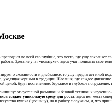
Москве
преподают во всей его глубине, это место, где ушу сохраняет с
 работы. Здесь не учат «показухе»; здесь учат понимать свое те
зирует о скованности и дисбалансе, то ушу предлагает иной подх
ка, уходящая корнями в традиции Шаолиня, где каждое движение
ой ценой; будет постепенное, бережное и глубокое погружение, г
принципу: от суставной разминки и базовой техники к изучению
ов создает уникальную среду для роста
: здесь нет места со
о искусство кулака (цюаньшу), но и работу с оружием, и, что п