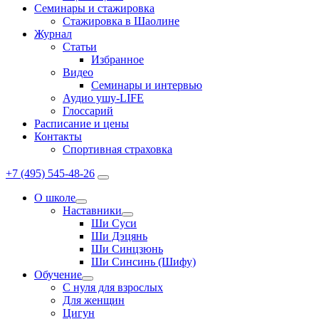
Семинары и стажировка
Стажировка в Шаолине
Журнал
Статьи
Избранное
Видео
Семинары и интервью
Аудио ушу-LIFE
Глоссарий
Расписание и цены
Контакты
Спортивная страховка
+7 (495) 545-48-26
О школе
Наставники
Ши Суси
Ши Дэцянь
Ши Синцзюнь
Ши Синсинь (Шифу)
Обучение
С нуля для взрослых
Для женщин
Цигун