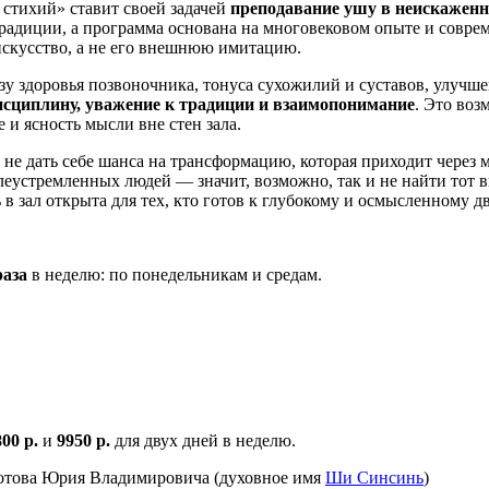
 стихий» ставит своей задачей
преподавание ушу в неискаженн
традиции, а программа основана на многовековом опыте и совр
 искусство, а не его внешнюю имитацию.
у здоровья позвоночника, тонуса сухожилий и суставов, улучше
исциплину, уважение к традиции и взаимопонимание
. Это воз
 и ясность мысли вне стен зала.
 не дать себе шанса на трансформацию, которая приходит через 
елеустремленных людей — значит, возможно, так и не найти тот 
 в зал открыта для тех, кто готов к глубокому и осмысленному 
раза
в неделю: по понедельникам и средам.
800 р.
и
9950 р.
для двух дней в неделю.
отова Юрия Владимировича (духовное имя
Ши Синсинь
)