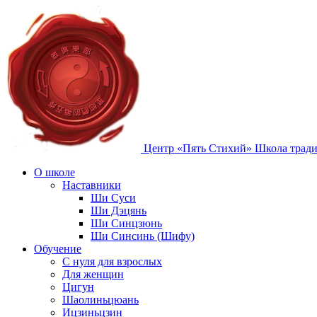
Центр «Пять Стихий»
Школа тради
О школе
Наставники
Ши Суси
Ши Дэцянь
Ши Синцзюнь
Ши Синсинь (Шифу)
Обучение
С нуля для взрослых
Для женщин
Цигун
Шаолиньцюань
Ицзиньцзин