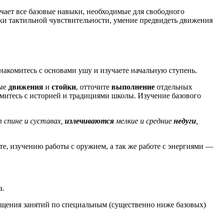
чает все базовые навыки, необходимые для свободного
ыки тактильной чувствительности, умение предвидеть движения
акомитесь с основами ушу и изучаете начальную ступень.
вые
движения
и
стойки
, отточите
выполнение
отдельных
омитесь с историей и традициями школы. Изучение базового
в спине и суставах,
излечиваются
мелкие и средние
недуги
,
оте, изучению работы с оружием, а так же работе с энергиями —
а.
сещения занятий по специальным (существенно ниже базовых)