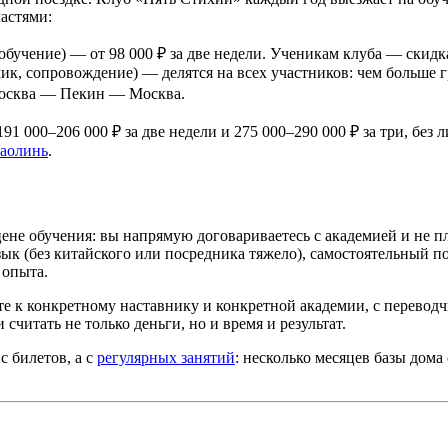
частями:
обучение) — от 98 000 ₽ за две недели. Ученикам клуба — скидк
ик, сопровождение) — делятся на всех участников: чем больше г
Москва — Пекин — Москва.
000–206 000 ₽ за две недели и 275 000–290 000 ₽ за три, без л
аолинь
.
ене обучения: вы напрямую договариваетесь с академией и не п
ык (без китайского или посредника тяжело), самостоятельный по
 опыта.
те к конкретному наставнику и конкретной академии, с перевод
читать не только деньги, но и время и результат.
с билетов, а с
регулярных занятий
: несколько месяцев базы дома