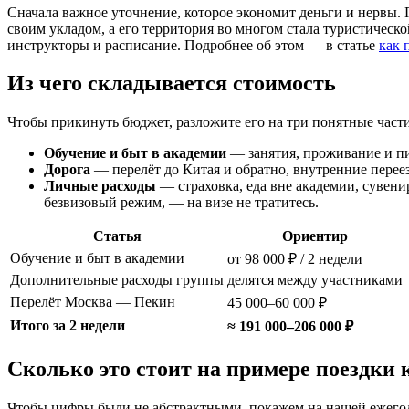
Сначала важное уточнение, которое экономит деньги и нервы.
своим укладом, а его территория во многом стала туристическ
инструкторы и расписание. Подробнее об этом — в статье
как 
Из чего складывается стоимость
Чтобы прикинуть бюджет, разложите его на три понятные части
Обучение и быт в академии
— занятия, проживание и пита
Дорога
— перелёт до Китая и обратно, внутренние переез
Личные расходы
— страховка, еда вне академии, сувени
безвизовый режим, — на визе не тратитесь.
Статья
Ориентир
Обучение и быт в академии
от 98 000 ₽ / 2 недели
Дополнительные расходы группы
делятся между участниками
Перелёт Москва — Пекин
45 000–60 000 ₽
Итого за 2 недели
≈ 191 000–206 000 ₽
Сколько это стоит на примере поездки 
Чтобы цифры были не абстрактными, покажем на нашей ежегод