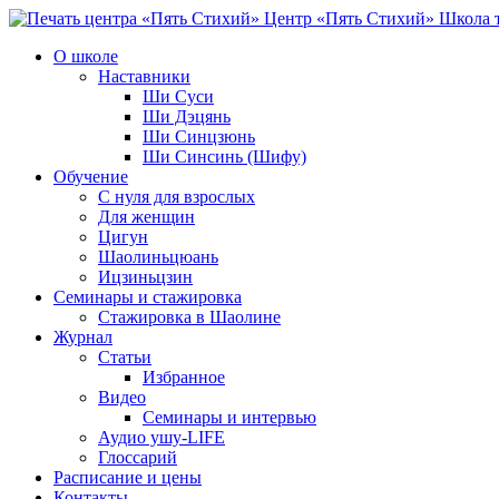
Центр «Пять Стихий»
Школа т
О школе
Наставники
Ши Суси
Ши Дэцянь
Ши Синцзюнь
Ши Синсинь (Шифу)
Обучение
С нуля для взрослых
Для женщин
Цигун
Шаолиньцюань
Ицзиньцзин
Семинары и стажировка
Стажировка в Шаолине
Журнал
Статьи
Избранное
Видео
Семинары и интервью
Аудио ушу-LIFE
Глоссарий
Расписание и цены
Контакты