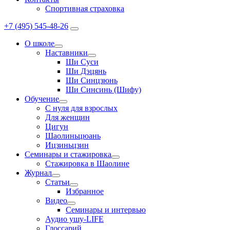
Спортивная страховка
+7 (495) 545-48-26
О школе
Наставники
Ши Суси
Ши Дэцянь
Ши Синцзюнь
Ши Синсинь (Шифу)
Обучение
С нуля для взрослых
Для женщин
Цигун
Шаолиньцюань
Ицзиньцзин
Семинары и стажировка
Стажировка в Шаолине
Журнал
Статьи
Избранное
Видео
Семинары и интервью
Аудио ушу-LIFE
Глоссарий