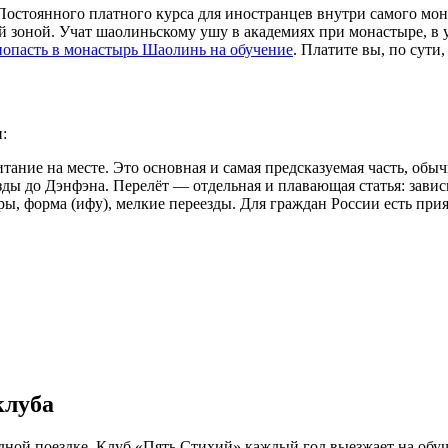
 Постоянного платного курса для иностранцев внутри самого м
ой зоной. Учат шаолиньскому ушу в академиях при монастыре, в 
попасть в монастырь Шаолинь на обучение
. Платите вы, по сути,
:
ние на месте. Это основная и самая предсказуемая часть, обычно 
ды до Дэнфэна. Перелёт — отдельная и плавающая статья: зависит
ры, форма (ифу), мелкие переезды. Для граждан России есть при
клуба
ной поездке. Клуб «Пять Стихий» каждый год выезжает на обу