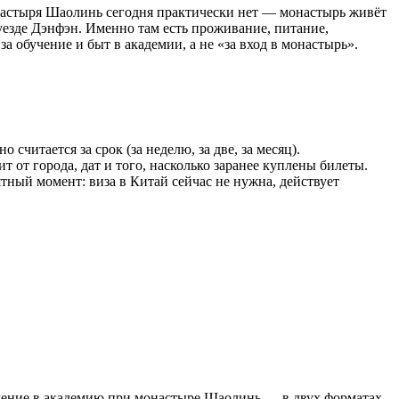
онастыря Шаолинь сегодня практически нет — монастырь живёт
уезде Дэнфэн. Именно там есть проживание, питание,
 за обучение и быт в академии, а не «за вход в монастырь».
считается за срок (за неделю, за две, за месяц).
 от города, дат и того, насколько заранее куплены билеты.
ятный момент: виза в Китай сейчас не нужна, действует
чение в академию при монастыре Шаолинь — в двух форматах,