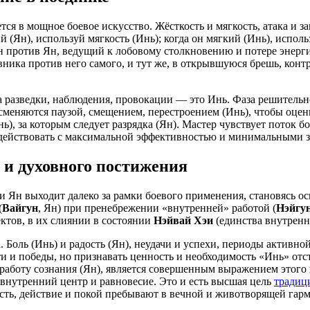
ся в мощное боевое искусство. Жёсткость и мягкость, атака и 
(Ян), используй мягкость (Инь); когда он мягкий (Инь), исполь
н против Ян, ведущий к лобовому столкновению и потере энергии
ика против него самого, и тут же, в открывшуюся брешь, контр
за разведки, наблюдения, провокации — это Инь. Фаза решительн
 сменяются паузой, смещением, перестроением (Инь), чтобы оц
), за которым следует разрядка (Ян). Мастер чувствует поток 
му действовать с максимальной эффективностью и минимальными з
 и духовного постижения
и Ян выходит далеко за рамки боевого применения, становясь о
(
Вайгун
, Ян) при пренебрежении «внутренней» работой (
Нэйгу
ектов, в их слиянии в состоянии
Нэйвай Хэи
(единства внутренн
Боль (Инь) и радость (Ян), неудачи и успехи, периоды активно
и и победы, но признавать ценность и необходимость «Инь» отс
боту сознания (Ян), является совершенным выражением этого 
 внутренний центр и равновесие. Это и есть высшая цель
традиц
ость, действие и покой пребывают в вечной и животворящей гар