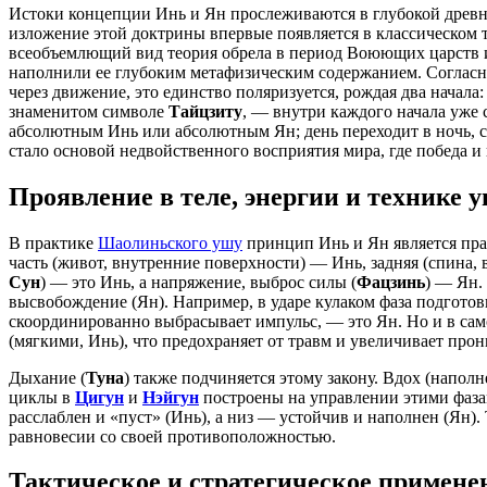
Истоки концепции Инь и Ян прослеживаются в глубокой древно
изложение этой доктрины впервые появляется в классическом т
всеобъемлющий вид теория обрела в период Воюющих царств и
наполнили ее глубоким метафизическим содержанием. Согласн
через движение, это единство поляризуется, рождая два начал
знаменитом символе
Тайцзиту
, — внутри каждого начала уже 
абсолютным Инь или абсолютным Ян; день переходит в ночь, си
стало основой недвойственного восприятия мира, где победа и
Проявление в теле, энергии и технике 
В практике
Шаолиньского ушу
принцип Инь и Ян является прак
часть (живот, внутренние поверхности) — Инь, задняя (спина,
Сун
) — это Инь, а напряжение, выброс силы (
Фацзинь
) — Ян.
высвобождение (Ян). Например, в ударе кулаком фаза подготов
скоординированно выбрасывает импульс, — это Ян. Но и в само
(мягкими, Инь), что предохраняет от травм и увеличивает пр
Дыхание (
Туна
) также подчиняется этому закону. Вдох (напо
циклы в
Цигун
и
Нэйгун
построены на управлении этими фазам
расслаблен и «пуст» (Инь), а низ — устойчив и наполнен (Ян)
равновесии со своей противоположностью.
Тактическое и стратегическое примене