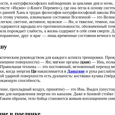
сти, в натурфилософских наблюдениях за циклами дня и ночи, з
ексте «Ицзин» («Книге Перемен»), где она легла в основу сист
 ранней Хань в трудах философов натурфилософской школы Инь
о этому учению, изначальное состояние Вселенной — это Велик
а: легкое, светлое, активное, мужское — Ян, и тяжелое, темное
содержится зародыш его противоположности, обозначенный точкой
ла порождает слабость, а жизнь содержит в себе семя смерти. 
 поражение, друг и враг — лишь временные состояния вечного п
ушу
тическим руководством для каждого аспекта тренировки. Прежде
 внешние поверхности) — Ян; мягкие органы (
цзан
) — Инь, полы
 Правильная техника — это постоянный, мгновенный переход ме
ки, когда энергия
Ци
накапливается в
Даньтяне
и рука расслабле
й ударной поверхности есть дуальность: костяшки кулака (твёр
оникающую способность.
лнение, прохладный воздух, принятие) — это Инь. Выдох (опусто
и для направления энергии по каналам. Даже в базовой стойке
. Таким образом, тело бойца становится живым воплощением симв
ние в поединке