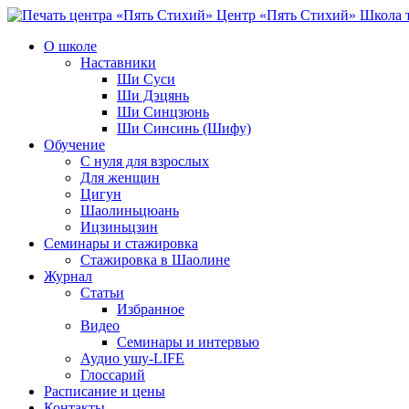
Центр «Пять Стихий»
Школа т
О школе
Наставники
Ши Суси
Ши Дэцянь
Ши Синцзюнь
Ши Синсинь (Шифу)
Обучение
С нуля для взрослых
Для женщин
Цигун
Шаолиньцюань
Ицзиньцзин
Семинары и стажировка
Стажировка в Шаолине
Журнал
Статьи
Избранное
Видео
Семинары и интервью
Аудио ушу-LIFE
Глоссарий
Расписание и цены
Контакты