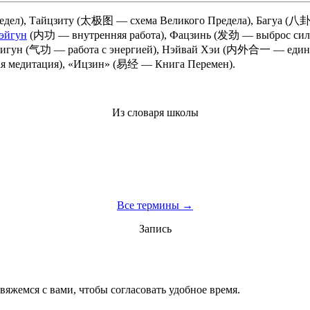
л), Тайцзиту (太极图 — схема Великого Предела), Багуа (八卦 — 
эйгун
(内功 — внутренняя работа), Фацзинь (发劲 — выброс сил
 Цигун (气功 — работа с энергией), Нэйвай Хэи (内外合一 — един
я медитация), «Ицзин» (易经 — Книга Перемен).
Из словаря школы
Все термины →
Запись
вяжемся с вами, чтобы согласовать удобное время.