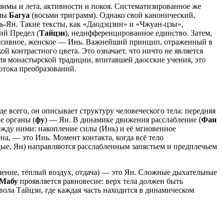
имы и лета, активности и покоя. Систематизированное же
емы
Багуа
(восьми триграмм). Однако свой канонический,
-Ян. Такие тексты, как «Даодэцзин» и «Чжуан-цзы»,
ий Предел (
Тайцзи
), недифференцированное единство. Затем,
, пассивное, женское — Инь. Важнейший принцип, отраженный в
 контрастного цвета. Это означает, что ничто не является
Для монастырской традиции, впитавшей даосские учения, это
отока преобразований.
 всего, он описывает структуру человеческого тела: передняя
е органы (
фу
) — Ян. В динамике движения расслабление (
Фан
жду ними: накопление силы (Инь) и её мгновенное
на, — это Инь. Момент контакта, когда всё тело
дые, Ян) направляются расслабленным запястьем и предплечьем
шение, тёплый воздух, отдача) — это Ян. Сложные дыхательные
Мабу
проявляется равновесие: верх тела должен быть
ола Тайцзи, где каждая часть находится в динамическом