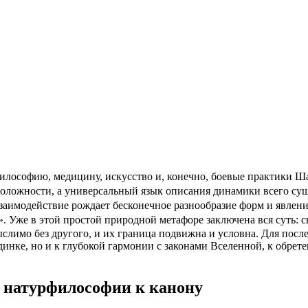
илософию, медицину, искусство и, конечно, боевые практики 
положности, а универсальный язык описания динамики всего су
аимодействие рождает бесконечное разнообразие форм и явлений
Уже в этой простой природной метафоре заключена вся суть: св
лимо без другого, и их граница подвижна и условна. Для посл
динке, но и к глубокой гармонии с законами Вселенной, к обрете
т натурфилософии к канону