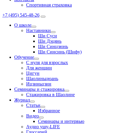
Спортивная страховка
+7 (495) 545-48-26
О школе
Наставники
Ши Суси
Ши Дэцянь
Ши Синцзюнь
Ши Синсинь (Шифу)
Обучение
С нуля для взрослых
Для женщин
Цигун
Шаолиньцюань
Ицзиньцзин
Семинары и стажировка
Стажировка в Шаолине
Журнал
Статьи
Избранное
Видео
Семинары и интервью
Аудио ушу-LIFE
Глоссарий