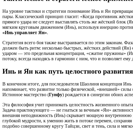
На уровне тактики и стратегии понимание Инь и Ян превращает
пары. Классический принцип гласит: «Когда противник жёсткий 
прямого удара не следует выставлять столь же жёсткий блок (Я
мягким круговым движением (Инь), используя инерцию противн
«Инь управляет Ян»
.
Стратегия всего боя также выстраивается по этим законам. Фа
должен быть ритм: несколько быстрых, жёстких действий (Ян)
ударом — это предельная концентрация, «сжатие пружины» (Инь
потоку, всегда находясь в гармонии с ним, что и позволяет е
Инь и Ян как путь целостного развития
В конечном итоге, для последователя Шаолиня концепция Инь 
напоминает, что развитие только физической, «внешней» силы 
Истинное мастерство (
Гунфу
) рождается в синергии обоих асп
Эта философия учит принимать целостность жизненного опыта. 
Задача практикующего — не гнаться за вечным «Ян» активност
внешняя неподвижность (Инь) скрывает мощную внутреннюю ра
глубокой мудрости, к умению жить в потоке перемен, сохраняя
подобно совершенному кругу Тайцзи, свет и тень, сила и мягк