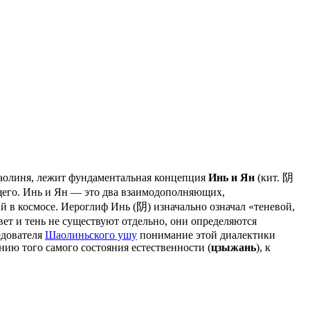
Шаолиня, лежит фундаментальная концепция
Инь и Ян
(кит. 阴
щего. Инь и Ян — это два взаимодополняющих,
 в космосе. Иероглиф Инь (阴) изначально означал «теневой,
ет и тень не существуют отдельно, они определяются
едователя
Шаолиньского ушу
понимание этой диалектики
нию того самого состояния естественности (
цзыжань
), к