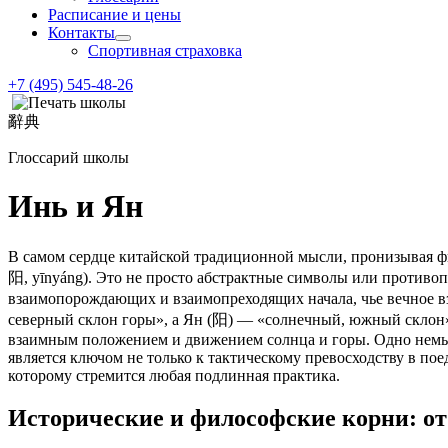
Расписание и цены
Контакты
Спортивная страховка
+7 (495) 545-48-26
辭典
Глоссарий школы
Инь и Ян
В самом сердце китайской традиционной мысли, пронизывая ф
阳, yīnyáng). Это не просто абстрактные символы или противо
взаимопорождающих и взаимопреходящих начала, чье вечное вз
северный склон горы», а Ян (阳) — «солнечный, южный склон». 
взаимным положением и движением солнца и горы. Одно немыс
является ключом не только к тактическому превосходству в пое
которому стремится любая подлинная практика.
Исторические и философские корни: о