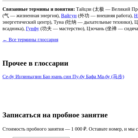
Связанные термины и понятия:
Тайцзи (太极 — Великий Преде
(气 — жизненная энергия),
Вайгун
(外功 — внешняя работа),
Н
энергетический центр), Туна (吐纳 — дыхательные техники),
всадника),
Гунфу
(功夫 — мастерство), Цзочань (坐禅 — сидяча
← Все термины глоссария
Прочее в глоссарии
Се-бу
Ицзиньцзин
Бао юань син
Пу-бу
Бафа
Ма-бу (马步)
Записаться на пробное занятие
Стоимость пробного занятия — 1 000 ₽. Оставьте номер, и мы с