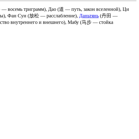
восемь триграмм), Дао (道 — путь, закон вселенной), Ци
ы), Фан Сун (放松 — расслабление),
Даньтянь
(丹田 —
ство внутреннего и внешнего), Мабу (马步 — стойка