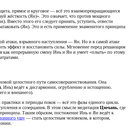
защита, прямое и круговое — всё это взаимопревращающиеся
зуй жёсткость (Ян)». Это означает, что против мощного
). Вместо этого его следует принять, уступить, отвести
атаковать (Ян). Это и есть применение знаменитого принципа
ой атаки, взрывного наступления — Ян. Но и в самой атаке
енить эффект и восстановить силы. Мгновение перед решающим
боя как непрерывную смену Инь и Ян и умеет «плыть» по этому
атратами.
сновой целостного пути самосовершенствования. Она
н
, Инь) ведёт к дисгармонии, огрублению и истощению.
его и внешнего).
й практики и периоды покоя — всё это фазы единого цикла.
тупления и созерцания. В этом смысле медитация
Цзочань
, где
принципа. Таким образом, постижение Инь и Ян ведёт к
ионного ушу
— стать целостным человеком, в котором,
монии.