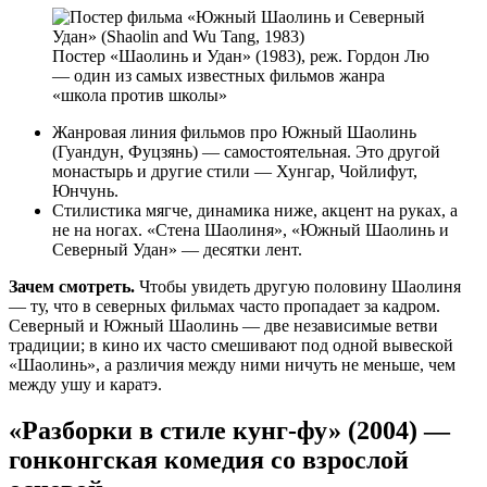
Постер «Шаолинь и Удан» (1983), реж. Гордон Лю
— один из самых известных фильмов жанра
«школа против школы»
Жанровая линия фильмов про Южный Шаолинь
(Гуандун, Фуцзянь) — самостоятельная. Это другой
монастырь и другие стили — Хунгар, Чойлифут,
Юнчунь.
Стилистика мягче, динамика ниже, акцент на руках, а
не на ногах. «Стена Шаолиня», «Южный Шаолинь и
Северный Удан» — десятки лент.
Зачем смотреть.
Чтобы увидеть другую половину Шаолиня
— ту, что в северных фильмах часто пропадает за кадром.
Северный и Южный Шаолинь — две независимые ветви
традиции; в кино их часто смешивают под одной вывеской
«Шаолинь», а различия между ними ничуть не меньше, чем
между ушу и каратэ.
«Разборки в стиле кунг-фу» (2004) —
гонконгская комедия со взрослой