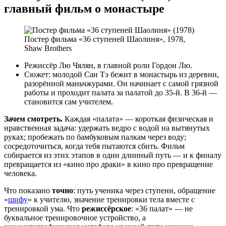
главный фильм о монастыре
Постер фильма «36 ступеней Шаолиня», 1978,
Shaw Brothers
Режиссёр Лю Чялян, в главной роли Гордон Лю.
Сюжет: молодой Сан Тэ бежит в монастырь из деревни,
разорённой маньчжурами. Он начинает с самой грязной
работы и проходит палата за палатой до 35-й. В 36-й —
становится сам учителем.
Зачем смотреть.
Каждая «палата» — короткая физическая и
нравственная задача: удержать ведро с водой на вытянутых
руках; пробежать по бамбуковым палкам через воду;
сосредоточиться, когда тебя пытаются сбить. Фильм
собирается из этих этапов в один длинный путь — и к финалу
превращается из «кино про драки» в кино про превращение
человека.
Что показано
точно
: путь ученика через ступени, обращение
«
шифу
» к учителю, значение тренировки тела вместе с
тренировкой ума. Что
режиссёрское
: «36 палат» — не
буквальное тренировочное устройство, а