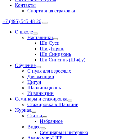
Контакты
Спортивная страховка
+7 (495) 545-48-26
О школе
Наставники
Ши Суси
Ши Дэцянь
Ши Синцзюнь
Ши Синсинь (Шифу)
Обучение
С нуля для взрослых
Для женщин
Цигун
Шаолиньцюань
Ицзиньцзин
Семинары и стажировка
Стажировка в Шаолине
Журнал
Статьи
Избранное
Видео
Семинары и интервью
Аудио ушу-LIFE