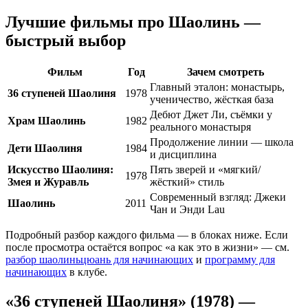
Лучшие фильмы про Шаолинь —
быстрый выбор
Фильм
Год
Зачем смотреть
Главный эталон: монастырь,
36 ступеней Шаолиня
1978
ученичество, жёсткая база
Дебют Джет Ли, съёмки у
Храм Шаолинь
1982
реального монастыря
Продолжение линии — школа
Дети Шаолиня
1984
и дисциплина
Искусство Шаолиня:
Пять зверей и «мягкий/
1978
Змея и Журавль
жёсткий» стиль
Современный взгляд: Джеки
Шаолинь
2011
Чан и Энди Lau
Подробный разбор каждого фильма — в блоках ниже. Если
после просмотра остаётся вопрос «а как это в жизни» — см.
разбор шаолиньцюань для начинающих
и
программу для
начинающих
в клубе.
«36 ступеней Шаолиня» (1978) —