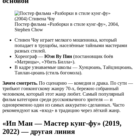
основой
Постер фильма «Разборки в стиле кунг-фу», 2004,
Stephen Chow
Стивен Чоу играет мелкого мошенника, который
попадает в трущобы, населённые тайными мастерами
разных стилей.
Хореограф —
Юэн Ву Пин
(постановщик боёв
«Матрицы», «Убить Билла»).
В кадре узнаваемые школы — Хунцюань, Тайцзицюань,
Танлан-цюань (стиль богомола).
Зачем смотреть.
По сценарию — комедия и драка. По сути —
трибьют гонконгскому жанру 70-х, бережно собранный
человеком, который этот жанр любит. Самый популярный
фильм категории среди русскоязычного зрителя — и
одновременно один из самых аккуратно сделанных. Часто
рекомендуют как «вход» в традицию через лёгкий жанр.
«Ип Ман — Мастер кунг-фу» (2019,
2022) — другая линия