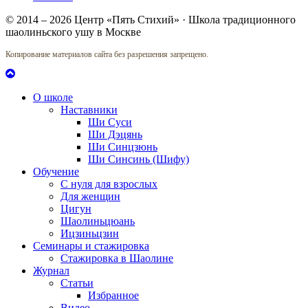
© 2014 – 2026 Центр «Пять Стихий» · Школа традиционного
шаолиньского ушу в Москве
Копирование материалов сайта без разрешения запрещено.
О школе
Наставники
Ши Суси
Ши Дэцянь
Ши Синцзюнь
Ши Синсинь (Шифу)
Обучение
С нуля для взрослых
Для женщин
Цигун
Шаолиньцюань
Ицзиньцзин
Семинары и стажировка
Стажировка в Шаолине
Журнал
Статьи
Избранное
Видео