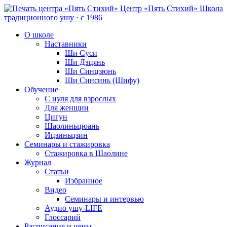
Центр «Пять Стихий»
Школа
традиционного ушу · с 1986
О школе
Наставники
Ши Суси
Ши Дэцянь
Ши Синцзюнь
Ши Синсинь (Шифу)
Обучение
С нуля для взрослых
Для женщин
Цигун
Шаолиньцюань
Ицзиньцзин
Семинары и стажировка
Стажировка в Шаолине
Журнал
Статьи
Избранное
Видео
Семинары и интервью
Аудио ушу-LIFE
Глоссарий
Расписание и цены