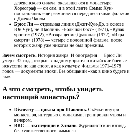
деревенского силача, оказавшегося в монастыре.
Хореограф — он сам, и в этой ленте Сэммо Хун-
постановщик ещё разминается перед десятками фильмов
с Джеки Чаном.
Брюс Ли
— отдельная линия (Джит-Кун-До, в основе
Юн Чун), не Шаолинь. «Большой босс» (1971), «Кулак
ярости» (1972), «Возвращение Дракона» (1972), «Игра
смерти» (1978) — четыре с половиной фильма, после
которых жанр уже никогда не был прежним.
Зачем смотреть.
История жанра. И биография — Брюс Ли
умер в 32 года, открыв западному зрителю китайские боевые
искусства не как спорт, а как культуру. Фильмы 1971–1978
годов — документы эпохи. Без обещаний «как в кино будете и
вы».
А что смотреть, чтобы увидеть
настоящий монастырь?
Discovery — циклы про Шаолинь
. Съёмки внутри
монастыря, интервью с монахами, тренировки утром и
вечером.
BBC — экспедиции в Хэнань
. Журналистский взгляд,
без художественного вымысла.