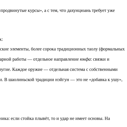
продвинутые курсы», а с тем, что дахунцюань требует уже
х:
ские элементы, более сорока традиционных таолу (формальных
 парной работы — отдельное направление
юнфа
: связки и
другие. Каждое оружие — отдельная система с собственными
. В шаолиньской традиции нэйгун — это не «добавка к ушу»,
ика: если стойка плывёт, то и удар не имеет основы. На