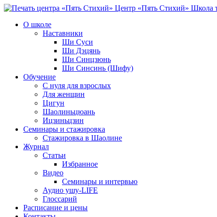
Центр «Пять Стихий»
Школа т
О школе
Наставники
Ши Суси
Ши Дэцянь
Ши Синцзюнь
Ши Синсинь (Шифу)
Обучение
С нуля для взрослых
Для женщин
Цигун
Шаолиньцюань
Ицзиньцзин
Семинары и стажировка
Стажировка в Шаолине
Журнал
Статьи
Избранное
Видео
Семинары и интервью
Аудио ушу-LIFE
Глоссарий
Расписание и цены
Контакты