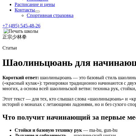
Расписание и цены
Контакты
Спортивная страховка
+7 (495) 545-48-26
正宗少林拳
Статьи
Шаолиньцюань для начинающи
Короткий ответ:
шаолиньцюань — это базовый стиль шаолиньс
(«красный кулак»): тренировки традиционно начинаются с дву
многих, а основа всей шаолиньской ветви: техника рук, стойк
Этот текст — для тех, кто слышал слова «шаолиньцюань» и «кр
историй о монахах с летающими ладонями, но и без сухого спор
Что получит начинающий за первые м
Стойки и базовую технику рук
— ma-bu, gun-bu
Дыхание и собранность
— шаолиньский цигун