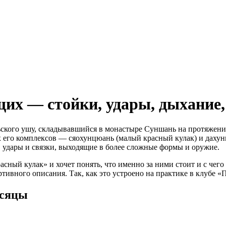
х — стойки, удары, дыхание, 
кого ушу, складывавшийся в монастыре Суншань на протяжении
х его комплексов — сяохунцюань (малый красный кулак) и дахун
и, удары и связки, выходящие в более сложные формы и оружие.
асный кулак» и хочет понять, что именно за ними стоит и с чег
тивного описания. Так, как это устроено на практике в клубе «
есяцы