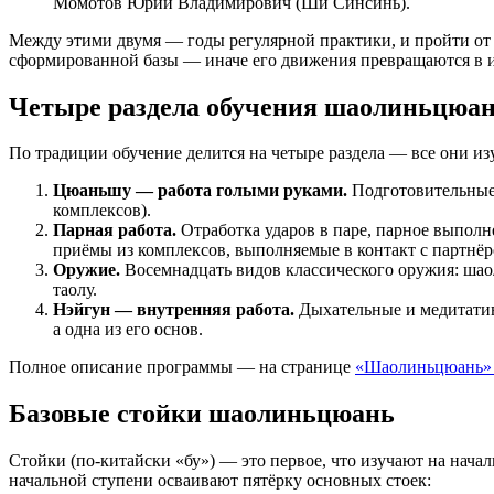
Момотов Юрий Владимирович (Ши Синсинь).
Между этими двумя — годы регулярной практики, и пройти от о
сформированной базы — иначе его движения превращаются в 
Четыре раздела обучения шаолиньцюа
По традиции обучение делится на четыре раздела — все они из
Цюаньшу — работа голыми руками.
Подготовительные 
комплексов).
Парная работа.
Отработка ударов в паре, парное выполн
приёмы из комплексов, выполняемые в контакт с партнёр
Оружие.
Восемнадцать видов классического оружия: шаол
таолу.
Нэйгун — внутренняя работа.
Дыхательные и медитатив
а одна из его основ.
Полное описание программы — на странице
«Шаолиньцюань» 
Базовые стойки шаолиньцюань
Стойки (по-китайски «бу») — это первое, что изучают на начал
начальной ступени осваивают пятёрку основных стоек: