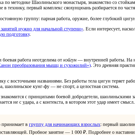
ка по методике Шаолиньского монастыря, знакомство со стойка
е в технику, первый комплекс сяохунцюань разбирается по частя
остоянную группу: парная работа, оружие, более глубокий цигун
 занятий нужно для начальной ступени»
. Если интересует, наск
ую подготовку
.
 боевая работа неотделима от
нэйгун
— внутренней работы. На н
Канон преобразования мышц и сухожилий»)
. Это древняя практ
у с восточными названиями. Без работы тела цигун теряет раб
, шаолиньское кунг-фу — не спорт, а целостная система.
к знакомится с принципами боевой добродетели, шаолиньскими 
тся не с удара, а с контекста, в котором этот удар имеет смысл.
) принимает в
группу для начинающих взрослых
: первый шаолин
оставляющей. Пробное занятие — 1 000 ₽. Подробнее о наставн