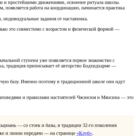
ми и простейшими движениями, освоение ритуала школы.
м, появляется работа на координацию, начинается практика
, индивидуальные задания от наставника.
олько это совместимо с возрастом и физической формой —
ачальной ступени уже появляется первое знакомство с
ика, традиция приписывает её авторство Бодхидхарме —
очую базу. Именно поэтому в традиционной школе они идут
заповедями и правилами настоятелей Чжэнсюя и Мяосина — это
ьцюань — со стоек и базы, в традиции 32-го поколения
ике и линии передачи — на странице
«Клуб»
.