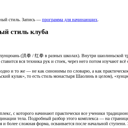
ный стиль. Запись —
программа для начинающих
.
ый стиль клуба
о хунцюань (洪拳 / 红拳 в разных школах). Внутри шаолиньской т
ставится вся техника рук и стоек, через него потом изучают всё 
но и то же — не как синонимы по словарю, а как практическое 
ий кулак», то есть стиль монастыря Шаолинь в целом), «хунцю
лекс, с которого начинают практически все ученики традицио
динации тела. Подробный разбор этого комплекса — на страниц
 и более сложная форма, осваивается после начальной ступени. 