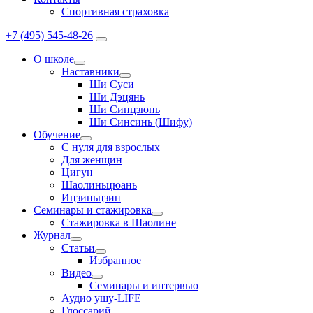
Спортивная страховка
+7 (495) 545-48-26
О школе
Наставники
Ши Суси
Ши Дэцянь
Ши Синцзюнь
Ши Синсинь (Шифу)
Обучение
С нуля для взрослых
Для женщин
Цигун
Шаолиньцюань
Ицзиньцзин
Семинары и стажировка
Стажировка в Шаолине
Журнал
Статьи
Избранное
Видео
Семинары и интервью
Аудио ушу-LIFE
Глоссарий