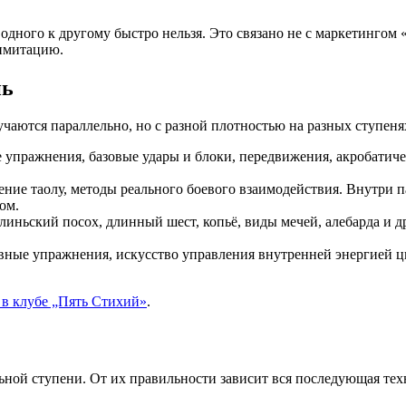
дного к другому быстро нельзя. Это связано не с маркетингом «
имитацию.
нь
учаются параллельно, но с разной плотностью на разных ступеня
упражнения, базовые удары и блоки, передвижения, акробатиче
ение таолу, методы реального боевого взаимодействия. Внутри
ом.
иньский посох, длинный шест, копьё, виды мечей, алебарда и 
ные упражнения, искусство управления внутренней энергией ци
в клубе „Пять Стихий»
.
ьной ступени. От их правильности зависит вся последующая техн