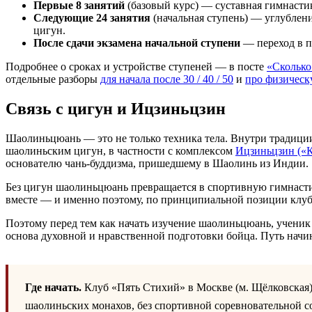
Первые 8 занятий
(базовый курс) — суставная гимнасти
Следующие 24 занятия
(начальная ступень) — углублени
цигун.
После сдачи экзамена начальной ступени
— переход в п
Подробнее о сроках и устройстве ступеней — в посте
«Сколько
отдельные разборы
для начала после 30 / 40 / 50
и
про физическ
Связь с цигун и Ицзиньцзин
Шаолиньцюань — это не только техника тела. Внутри традиции
шаолиньским цигун, в частности с комплексом
Ицзиньцзин («
основателю чань-буддизма, пришедшему в Шаолинь из Индии.
Без цигун шаолиньцюань превращается в спортивную гимнастик
вместе — и именно поэтому, по принципиальной позиции клуба
Поэтому перед тем как начать изучение шаолиньцюань, учени
основа духовной и нравственной подготовки бойца. Путь начинае
Где начать.
Клуб «Пять Стихий» в Москве (м. Щёлковская
шаолиньских монахов, без спортивной соревновательной с