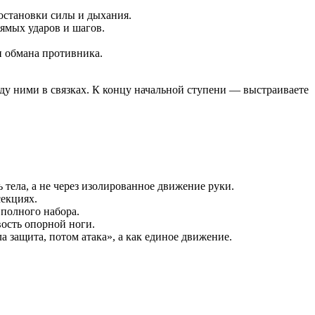
постановки силы и дыхания.
рямых ударов и шагов.
 и обмана противника.
жду ними в связках. К концу начальной ступени — выстраиваете
 тела, а не через изолированное движение руки.
секциях.
 полного набора.
вость опорной ноги.
защита, потом атака», а как единое движение.