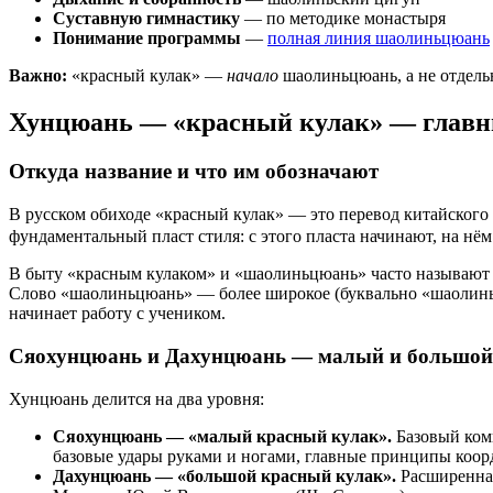
Суставную гимнастику
— по методике монастыря
Понимание программы
—
полная линия шаолиньцюань
Важно:
«красный кулак» —
начало
шаолиньцюань, а не отдель
Хунцюань — «красный кулак» — главн
Откуда название и что им обозначают
В русском обиходе «красный кулак» — это перевод китайског
фундаментальный пласт стиля: с этого пласта начинают, на нём 
В быту «красным кулаком» и «шаолиньцюань» часто называют од
Слово «шаолиньцюань» — более широкое (буквально «шаолиньск
начинает работу с учеником.
Сяохунцюань и Дахунцюань — малый и большой
Хунцюань делится на два уровня:
Сяохунцюань — «малый красный кулак».
Базовый комп
базовые удары руками и ногами, главные принципы коор
Дахунцюань — «большой красный кулак».
Расширенная