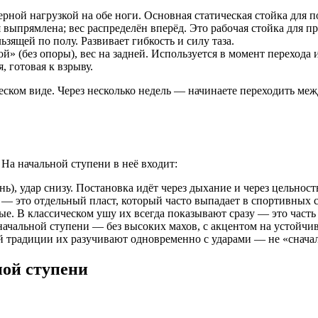
рной нагрузкой на обе ноги. Основная статическая стойка для 
 выпрямлена; вес распределён вперёд. Это рабочая стойка для п
зящей по полу. Развивает гибкость и силу таза.
й» (без опоры), вес на задней. Используется в момент перехода
, готовая к взрыву.
ческом виде. Через несколько недель — начинаете переходить ме
 На начальной ступени в неё входит:
), удар снизу. Постановка идёт через дыхание и через цельность
 — это отдельный пласт, который часто выпадает в спортивных 
е. В классическом ушу их всегда показывают сразу — это часть
начальной ступени — без высоких махов, с акцентом на устойчи
традиции их разучивают одновременно с ударами — не «сначала 
ой ступени