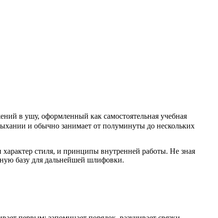
ений в ушу, оформленный как самостоятельная учебная
м дыхании и обычно занимает от полуминуты до нескольких
и характер стиля, и принципы внутренней работы. Не зная
ьную базу для дальнейшей шлифовки.
вает первым: запоминает порядок, разучивает связки,