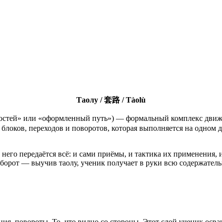
Таолу / 套路 / Tàolù
ностей» или «оформленный путь») — формальный комплекс движ
, блоков, переходов и поворотов, которая выполняется на одно
 него передаётся всё: и сами приёмы, и тактика их применения, 
оборот — выучив таолу, ученик получает в руки всю содержател
я, повороты. То, что видно со стороны. Этот слой ученик осваи