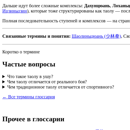
Дальше идут более сложные комплексы:
Дахунцюань
,
Лохань
Ицзиньцзин
), которые тоже структурированы как таолу — пос
Полная последовательность ступеней и комплексов — на стра
Связанные термины и понятия:
Шаолиньцюань (少林拳)
, С
Коротко о термине
Частые вопросы
Что такое таолу в ушу?
Чем таолу отличается от реального боя?
Чем традиционное таолу отличается от спортивного?
← Все термины глоссария
Прочее в глоссарии