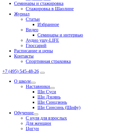
Семинары и стажировка
Стажировка в Шаолине
Журнал
Статьи
Избранное
Видео
Семинары и интервью
Аудио ушу-LIFE
Глоссарий
Расписание и цены
Контакты
Спортивная страховка
+7 (495) 545-48-26
О школе
Наставники
Ши Суси
Ши Дэцянь
Ши Синцзюнь
Ши Синсинь (Шифу)
Обучение
С нуля для взрослых
Для женщин
Цигун