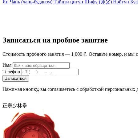
Ян
Чань (чань-буддизм)
Тайцзи цигун
Шифу (师父)
Нэйгун
Бу
Записаться на пробное занятие
Стоимость пробного занятия — 1 000 ₽. Оставьте номер, и мы с
Имя
Телефон
Записаться
Нажимая кнопку, вы соглашаетесь с обработкой персональных 
正宗少林拳