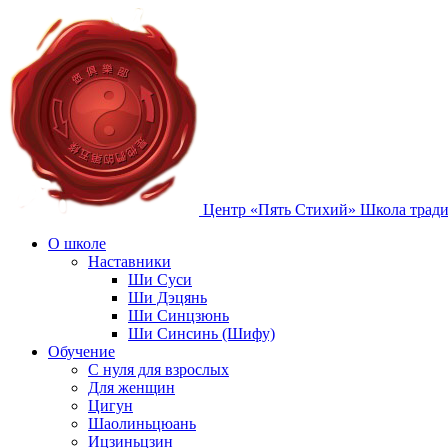
Центр «Пять Стихий»
Школа тради
О школе
Наставники
Ши Суси
Ши Дэцянь
Ши Синцзюнь
Ши Синсинь (Шифу)
Обучение
С нуля для взрослых
Для женщин
Цигун
Шаолиньцюань
Ицзиньцзин