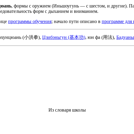
цюань
, формы с оружием (Иньшоугунь — с шестом, и другие). П
ледовательность форм с дыханием и вниманием.
нице
программы обучения
; начало пути описано в
программе для
яохунцюань (小洪拳),
Цзибэньгун (基本功)
, юн фа (用法),
Бадуан
Из словаря школы