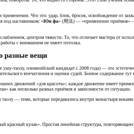
применении. Что это: удар, блок, бросок, освобождение от зах
я под наставником: «
Юн фа
» (用法) — «применение приёмов» — о
лаблением, центром тяжести. То, что отличает мастера от испо
 работы с вниманием не имеет потолка.
о разные вещи
е ушу-таолу, олимпийский кандидат с 2008 года) — это эстетиче
тельского впечатления и оценки судей. Боевое содержание тут 
 лишних движений «для красоты»; каждое движение имеет примен
тан» как несколько разных приёмов в зависимости от ситуации.
 таолу — теми, которые передавались внутри монастыря векам
лый красный кулак». Простая линейная структура, повторяющиеся