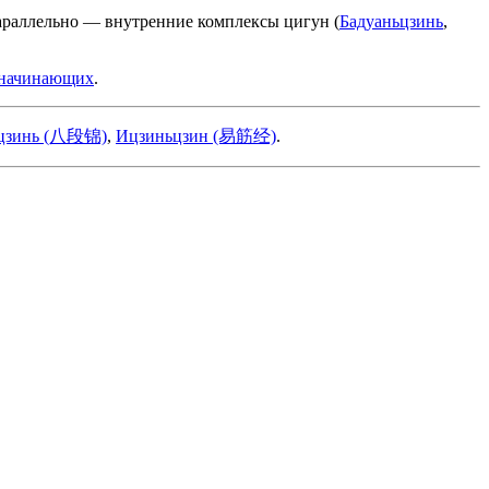
араллельно — внутренние комплексы цигун (
Бадуаньцзинь
,
 начинающих
.
ьцзинь (八段锦)
,
Ицзиньцзин (易筋经)
.