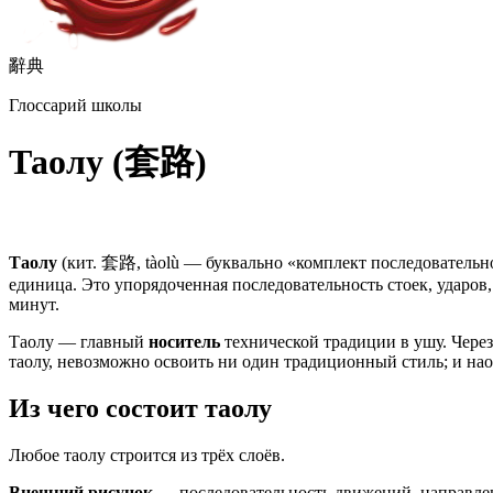
辭典
Глоссарий школы
Таолу (套路)
Таолу
(кит. 套路, tàolù — буквально «комплект последователь
единица. Это упорядоченная последовательность стоек, ударов
минут.
Таолу — главный
носитель
технической традиции в ушу. Через
таолу, невозможно освоить ни один традиционный стиль; и на
Из чего состоит таолу
Любое таолу строится из трёх слоёв.
Внешний рисунок
— последовательность движений, направлени