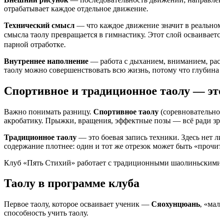
отрабатывает каждое отдельное движение.
Технический смысл
— что каждое движение значит в реальном 
смысла таолу превращается в гимнастику. Этот слой осваиваетс
парной отработке.
Внутреннее наполнение
— работа с дыханием, вниманием, расс
таолу можно совершенствовать всю жизнь, потому что глубина
Спортивное и традиционное таолу — эт
Важно понимать разницу.
Спортивное таолу
(соревновательно
акробатику. Прыжки, вращения, эффектные позы — всё ради зри
Традиционное таолу
— это боевая запись техники. Здесь нет
содержание плотнее: один и тот же отрезок может быть «прочи
Клуб «Пять Стихий» работает с традиционными шаолиньскими
Таолу в программе клуба
Первое таолу, которое осваивает ученик —
Сяохунцюань
, «ма
способность учить таолу.